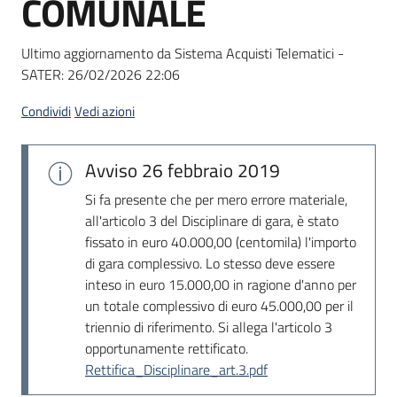
COMUNALE
acquisto
Ultimo aggiornamento da Sistema Acquisti Telematici -
SATER:
26/02/2026 22:06
Supporto
Condividi
Vedi azioni
Piattaforme
Avviso
26 febbraio 2019
telematiche
Si fa presente che per mero errore materiale,
all'articolo 3 del Disciplinare di gara, è stato
fissato in euro 40.000,00 (centomila) l'importo
di gara complessivo. Lo stesso deve essere
inteso in euro 15.000,00 in ragione d'anno per
un totale complessivo di euro 45.000,00 per il
English
triennio di riferimento. Si allega l'articolo 3
site
opportunamente rettificato.
Rettifica_Disciplinare_art.3.pdf