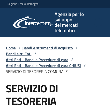
Vai al contenuto
Vai alla navigazione
Vai al footer
Regione Emilia-Romagna
Agenzia per lo
Agenzia
sviluppo
per lo
dei mercati
sviluppo
telematici
dei
mercati
telematici
Home
/
Bandi e strumenti di acquisto
/
Bandi altri Enti
/
Altri Enti - Bandi e Procedure di gara
/
Altri Enti - Bandi e Procedure di gara CHIUSI
/
L'Agenzia
SERVIZIO DI TESORERIA COMUNALE
SERVIZIO DI
Salta al contenuto
Bandi
e
TESORERIA
strumenti
di