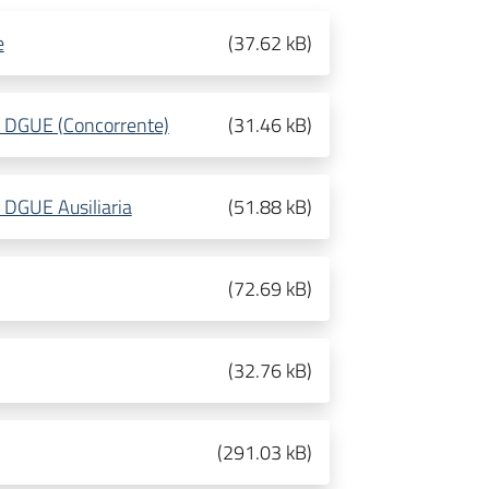
e
(
37.62 kB
)
al DGUE (Concorrente)
(
31.46 kB
)
l DGUE Ausiliaria
(
51.88 kB
)
(
72.69 kB
)
(
32.76 kB
)
(
291.03 kB
)