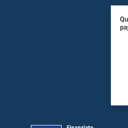
Qu
pa
Valut