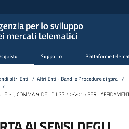
genzia per lo sviluppo
ei mercati telematici
acquisto
Supporto
Piattaforme telema
ndi altri Enti
Altri Enti - Bandi e Procedure di gara
/
/
/
0 E 36, COMMA 9, DEL D.LGS. 50/2016 PER L’AFFIDAMEN
TA AI SENSI DEGLI