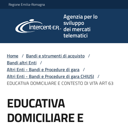
Vai al contenuto
Vai alla navigazione
Vai al footer
Regione Emilia-Romagna
Agenzia per lo
Agenzia
sviluppo
per lo
dei mercati
sviluppo
telematici
dei
mercati
telematici
Home
/
Bandi e strumenti di acquisto
/
Bandi altri Enti
/
Altri Enti - Bandi e Procedure di gara
/
Altri Enti - Bandi e Procedure di gara CHIUSI
/
L'Agenzia
EDUCATIVA DOMICILIARE E CONTESTO DI VITA ART 63
EDUCATIVA
Salta al contenuto
Bandi
e
DOMICILIARE E
strumenti
di