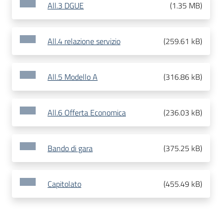
All.3 DGUE
(
1.35 MB
)
All.4 relazione servizio
(
259.61 kB
)
All.5 Modello A
(
316.86 kB
)
All.6 Offerta Economica
(
236.03 kB
)
Bando di gara
(
375.25 kB
)
Capitolato
(
455.49 kB
)