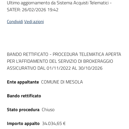
Ultimo aggiornamento da Sistema Acquisti Telematici -
acquisto
SATER:
26/02/2026 19:42
Condividi
Vedi azioni
Supporto
Piattaforme
Dati del bando
BANDO RETTIFICATO - PROCEDURA TELEMATICA APERTA
telematiche
PER L’AFFIDAMENTO DEL SERVIZIO DI BROKERAGGIO
ASSICURATIVO DAL 01/11/2022 AL 30/10/2026
Ente appaltante
COMUNE DI MESOLA
Bando rettificato
English
site
Stato procedura
Chiuso
Importo appalto
34.034,65 €