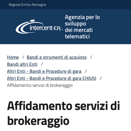
Vai al contenuto
Vai alla navigazione
Vai al footer
Regione Emilia-Romagna
Agenzia per lo
Agenzia
sviluppo
per lo
dei mercati
sviluppo
telematici
dei
mercati
telematici
Home
/
Bandi e strumenti di acquisto
/
Bandi altri Enti
/
Altri Enti - Bandi e Procedure di gara
/
Altri Enti - Bandi e Procedure di gara CHIUSI
/
L'Agenzia
Affidamento servizi di brokeraggio
Affidamento servizi di
Salta al contenuto
Bandi
e
brokeraggio
strumenti
di