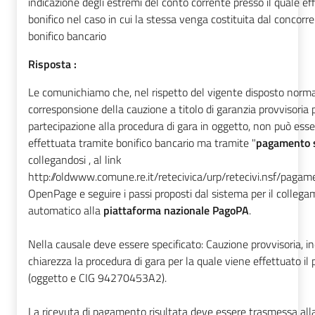
indicazione degli estremi del conto corrente presso il quale eff
bonifico nel caso in cui la stessa venga costituita dal concorr
bonifico bancario
Risposta :
Le comunichiamo che, nel rispetto del vigente disposto norma
corresponsione della cauzione a titolo di garanzia provvisoria 
partecipazione alla procedura di gara in oggetto, non può esse
effettuata tramite bonifico bancario ma tramite "
pagamento 
collegandosi , al link
http://oldwww.comune.re.it/retecivica/urp/retecivi.nsf/pagam
OpenPage e seguire i passi proposti dal sistema per il colleg
automatico alla
piattaforma nazionale PagoPA
.
Nella causale deve essere specificato: Cauzione provvisoria, i
chiarezza la procedura di gara per la quale viene effettuato i
(oggetto e CIG 94270453A2).
La ricevuta di pagamento risultata deve essere trasmessa all