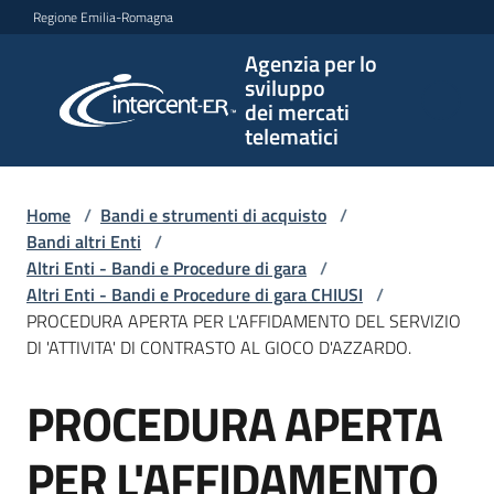
Vai al contenuto
Vai alla navigazione
Vai al footer
Regione Emilia-Romagna
Agenzia per lo
Agenzia
sviluppo
per lo
dei mercati
sviluppo
telematici
dei
mercati
telematici
Home
/
Bandi e strumenti di acquisto
/
Bandi altri Enti
/
Altri Enti - Bandi e Procedure di gara
/
Altri Enti - Bandi e Procedure di gara CHIUSI
/
L'Agenzia
PROCEDURA APERTA PER L'AFFIDAMENTO DEL SERVIZIO
DI 'ATTIVITA' DI CONTRASTO AL GIOCO D'AZZARDO.
PROCEDURA APERTA
Bandi
Salta al contenuto
e
strumenti
PER L'AFFIDAMENTO
di