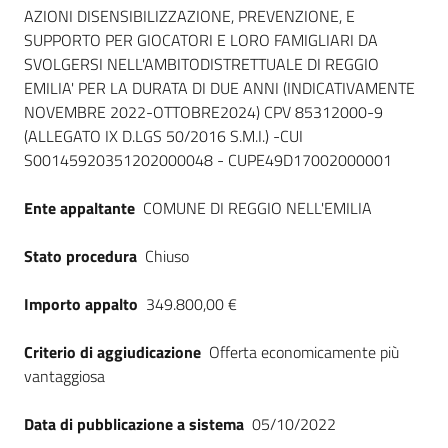
Seguici
AZIONI DISENSIBILIZZAZIONE, PREVENZIONE, E
su
SUPPORTO PER GIOCATORI E LORO FAMIGLIARI DA
SVOLGERSI NELL'AMBITODISTRETTUALE DI REGGIO
EMILIA' PER LA DURATA DI DUE ANNI (INDICATIVAMENTE
NOVEMBRE 2022-OTTOBRE2024) CPV 85312000-9
(ALLEGATO IX D.LGS 50/2016 S.M.I.) -CUI
S00145920351202000048 - CUPE49D17002000001
Ente appaltante
COMUNE DI REGGIO NELL'EMILIA
Stato procedura
Chiuso
Importo appalto
349.800,00 €
Criterio di aggiudicazione
Offerta economicamente più
vantaggiosa
Data di pubblicazione a sistema
05/10/2022