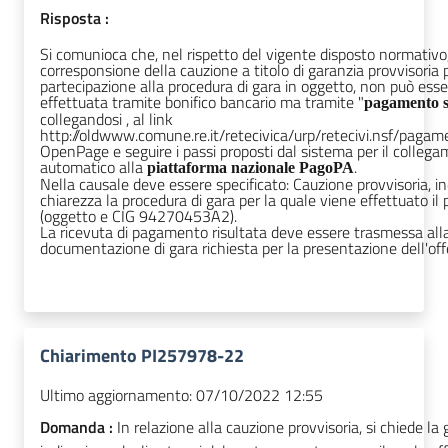
Risposta :
Si comunioca che, nel rispetto del vigente disposto normativo,
corresponsione della cauzione a titolo di garanzia provvisoria 
partecipazione alla procedura di gara in oggetto, non può esse
effettuata tramite bonifico bancario ma tramite "
pagamento 
collegandosi , al link
http://oldwww.comune.re.it/retecivica/urp/retecivi.nsf/pagam
OpenPage e seguire i passi proposti dal sistema per il colleg
automatico alla
.
piattaforma nazionale PagoPA
Nella causale deve essere specificato: Cauzione provvisoria, i
chiarezza la procedura di gara per la quale viene effettuato i
(oggetto e CIG 94270453A2).
La ricevuta di pagamento risultata deve essere trasmessa all
documentazione di gara richiesta per la presentazione dell'off
Chiarimento PI257978-22
Ultimo aggiornamento:
07/10/2022 12:55
Domanda :
In relazione alla cauzione provvisoria, si chiede la 