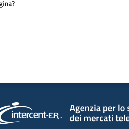
gina?
a da 1 a 5 stelle
Agenzia per lo 
dei mercati tel