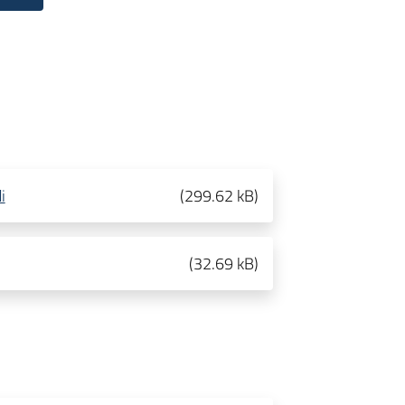
i
(
299.62 kB
)
(
32.69 kB
)