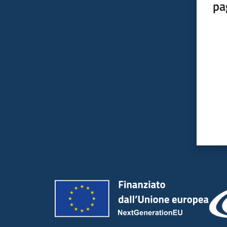
pa
Valut