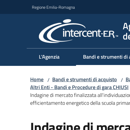
Vai al contenuto
Vai alla navigazione
Vai al footer
Regione Emilia-Romagna
A
d
L'Agenzia
Bandi e strumenti di 
Home
Bandi e strumenti di acquisto
Ba
/
/
Altri Enti - Bandi e Procedure di gara CHIUSI
Indagine di mercato finalizzata all'individuazi
efficientamento energetico della scuola primaria
Salta al contenuto
Indagine di merca