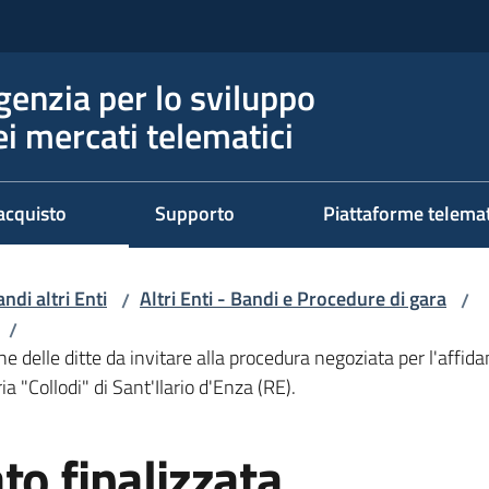
genzia per lo sviluppo
ei mercati telematici
acquisto
Supporto
Piattaforme telema
ndi altri Enti
Altri Enti - Bandi e Procedure di gara
/
/
/
one delle ditte da invitare alla procedura negoziata per l'affi
 "Collodi" di Sant'Ilario d'Enza (RE).
to finalizzata