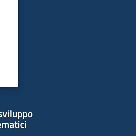
sviluppo
ematici