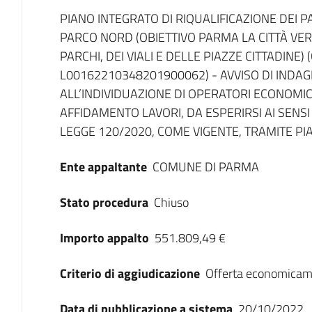
Dati del bando
PIANO INTEGRATO DI RIQUALIFICAZIONE DEI P
PARCO NORD (OBIETTIVO PARMA LA CITTÀ VER
PARCHI, DEI VIALI E DELLE PIAZZE CITTADINE)
L00162210348201900062) - AVVISO DI INDAG
ALL’INDIVIDUAZIONE DI OPERATORI ECONOMIC
AFFIDAMENTO LAVORI, DA ESPERIRSI AI SENSI 
LEGGE 120/2020, COME VIGENTE, TRAMITE P
Ente appaltante
COMUNE DI PARMA
Stato procedura
Chiuso
Importo appalto
551.809,49 €
Criterio di aggiudicazione
Offerta economicam
Data di pubblicazione a sistema
20/10/2022