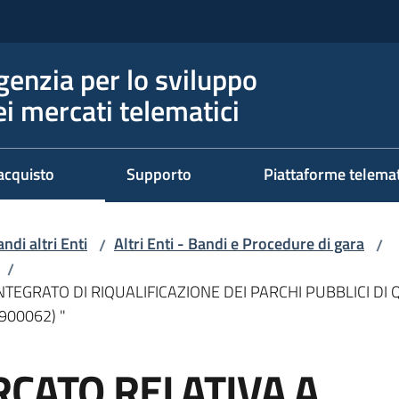
genzia per lo sviluppo
ei mercati telematici
acquisto
Supporto
Piattaforme telema
ndi altri Enti
Altri Enti - Bandi e Procedure di gara
/
/
/
NTEGRATO DI RIQUALIFICAZIONE DEI PARCHI PUBBLICI D
900062) "
RCATO RELATIVA A