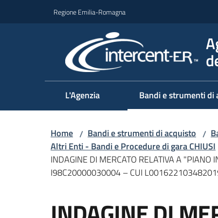
Vai al contenuto
Vai alla navigazione
Vai al footer
Regione Emilia-Romagna
A
d
L'Agenzia
Bandi e strumenti di 
Home
Bandi e strumenti di acquisto
Ba
/
/
Altri Enti - Bandi e Procedure di gara CHIUSI
INDAGINE DI MERCATO RELATIVA A "PIANO I
I98C20000030004 – CUI L00162210348201
Salta al contenuto
INDAGINE DI ME