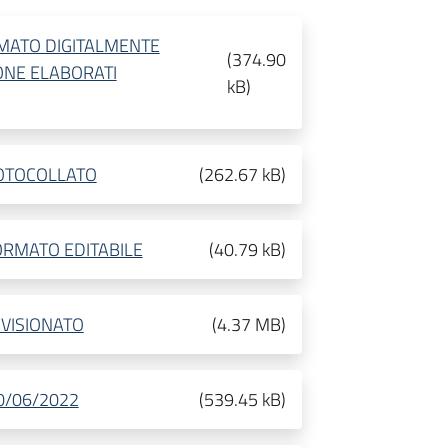
RMATO DIGITALMENTE
(
374.90
ONE ELABORATI
kB
)
ROTOCOLLATO
(
262.67 kB
)
ORMATO EDITABILE
(
40.79 kB
)
EVISIONATO
(
4.37 MB
)
0/06/2022
(
539.45 kB
)