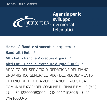
Vai al contenuto
Vai alla navigazione
Vai al footer
Regione Emilia-Romagna
Agenzia per lo
Agenzia
sviluppo
per lo
dei mercati
sviluppo
telematici
dei
mercati
telematici
Home
/
Bandi e strumenti di acquisto
/
Bandi altri Enti
/
Altri Enti - Bandi e Procedure di gara
/
Altri Enti - Bandi e Procedure di gara CHIUSI
/
L'Agenzia
APPALTO DEL SERVIZIO DI REDAZIONE DEL PIANO
URBANISTICO GENERALE (PUG), DEL REGOLAMENTO
EDILIZIO (RE) E DELLA ZONIZZAZIONE ACUSTICA
COMUNALE (ZAC) DEL COMUNE DI FINALE EMILIA (MO) -
Bandi
CUP: J72D22000080004 – CIG 9447108026 – CPV
e
71410000-5.
strumenti
di