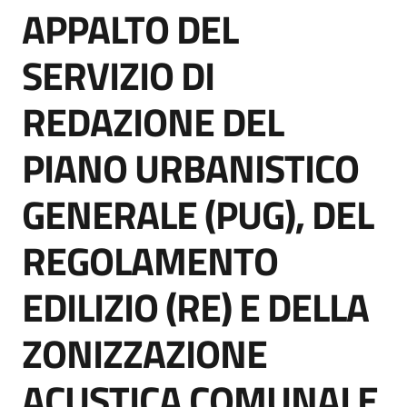
APPALTO DEL
acquisto
Salta al contenuto
SERVIZIO DI
Supporto
REDAZIONE DEL
PIANO URBANISTICO
Piattaforme
telematiche
GENERALE (PUG), DEL
REGOLAMENTO
EDILIZIO (RE) E DELLA
English
ZONIZZAZIONE
site
ACUSTICA COMUNALE