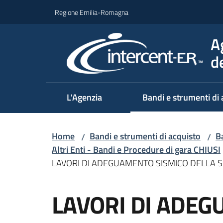
Vai al contenuto
Vai alla navigazione
Vai al footer
Regione Emilia-Romagna
A
d
L'Agenzia
Bandi e strumenti di 
Home
Bandi e strumenti di acquisto
Ba
/
/
Altri Enti - Bandi e Procedure di gara CHIUSI
LAVORI DI ADEGUAMENTO SISMICO DELLA SCU
Salta al contenuto
LAVORI DI ADEG