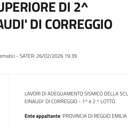
UPERIORE DI 2^
NAUDI' DI CORREGGIO
ematici - SATER:
26/02/2026 19:39
Dati del bando
LAVORI DI ADEGUAMENTO SISMICO DELLA SCUO
EINAUDI' DI CORREGGIO - 1^ e 2 ^ LOTTO
Ente appaltante
PROVINCIA DI REGGIO EMILIA