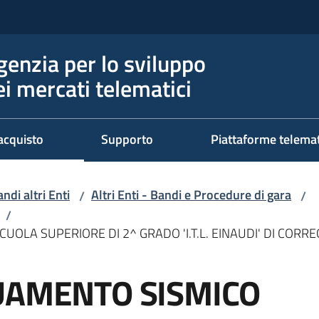
genzia per lo sviluppo
ei mercati telematici
acquisto
Supporto
Piattaforme telema
ndi altri Enti
Altri Enti - Bandi e Procedure di gara
/
/
/
OLA SUPERIORE DI 2^ GRADO 'I.T.L. EINAUDI' DI CORREG
UAMENTO SISMICO