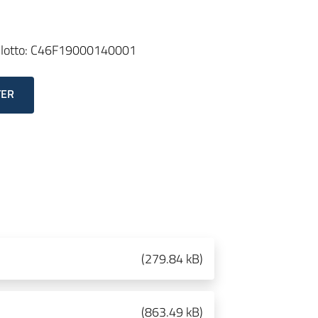
 lotto: C46F19000140001
TER
(
279.84 kB
)
(
863.49 kB
)