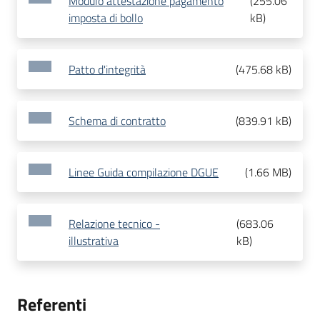
Modulo attestazione pagamento
(
255.06
imposta di bollo
kB
)
Patto d'integrità
(
475.68 kB
)
Schema di contratto
(
839.91 kB
)
Linee Guida compilazione DGUE
(
1.66 MB
)
Relazione tecnico -
(
683.06
illustrativa
kB
)
Referenti