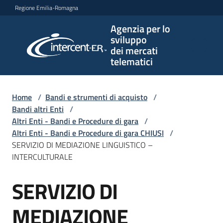
Vai al contenuto
Vai alla navigazione
Vai al footer
Regione Emilia-Romagna
Agenzia per lo
Agenzia
sviluppo
per lo
dei mercati
sviluppo
telematici
dei
mercati
telematici
Home
/
Bandi e strumenti di acquisto
/
Bandi altri Enti
/
Altri Enti - Bandi e Procedure di gara
/
Altri Enti - Bandi e Procedure di gara CHIUSI
/
L'Agenzia
SERVIZIO DI MEDIAZIONE LINGUISTICO –
INTERCULTURALE
SERVIZIO DI
Bandi
Salta al contenuto
e
strumenti
MEDIAZIONE
di