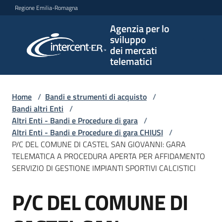
Vai al contenuto
Vai alla navigazione
Vai al footer
Regione Emilia-Romagna
Agenzia per lo
Agenzia
sviluppo
per lo
dei mercati
sviluppo
telematici
dei
mercati
telematici
Home
/
Bandi e strumenti di acquisto
/
Bandi altri Enti
/
Altri Enti - Bandi e Procedure di gara
/
Altri Enti - Bandi e Procedure di gara CHIUSI
/
L'Agenzia
P/C DEL COMUNE DI CASTEL SAN GIOVANNI: GARA
TELEMATICA A PROCEDURA APERTA PER AFFIDAMENTO
SERVIZIO DI GESTIONE IMPIANTI SPORTIVI CALCISTICI
Bandi
P/C DEL COMUNE DI
e
Salta al contenuto
strumenti
di