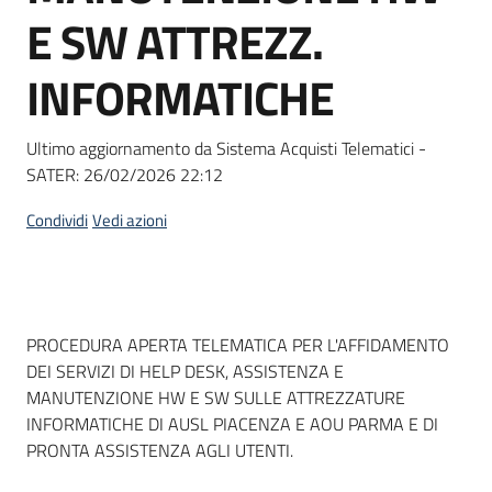
acquisto
E SW ATTREZZ.
INFORMATICHE
Supporto
Ultimo aggiornamento da Sistema Acquisti Telematici -
SATER:
26/02/2026 22:12
Piattaforme
telematiche
Condividi
Vedi azioni
Dati del bando
PROCEDURA APERTA TELEMATICA PER L'AFFIDAMENTO
DEI SERVIZI DI HELP DESK, ASSISTENZA E
English
MANUTENZIONE HW E SW SULLE ATTREZZATURE
site
INFORMATICHE DI AUSL PIACENZA E AOU PARMA E DI
PRONTA ASSISTENZA AGLI UTENTI.