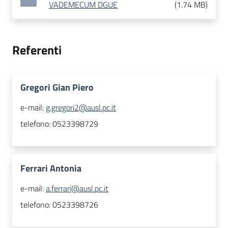
VADEMECUM DGUE
(
1.74 MB
)
Referenti
Gregori Gian Piero
e-mail:
g.gregori2@ausl.pc.it
telefono:
0523398729
Ferrari Antonia
e-mail:
a.ferrari@ausl.pc.it
telefono:
0523398726