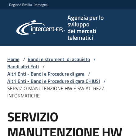
Vai al contenuto
Vai alla navigazione
Vai al footer
Regione Emilia-Romagna
Agenzia per lo
Agenzia
sviluppo
per lo
dei mercati
sviluppo
telematici
dei
mercati
telematici
Home
/
Bandi e strumenti di acquisto
/
Bandi altri Enti
/
Altri Enti - Bandi e Procedure di gara
/
Altri Enti - Bandi e Procedure di gara CHIUSI
/
L'Agenzia
SERVIZIO MANUTENZIONE HW E SW ATTREZZ.
INFORMATICHE
SERVIZIO
Bandi
Salta al contenuto
e
strumenti
MANUTENZIONE HW
di