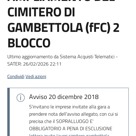
acquisto
CIMITERO DI
GAMBETTOLA (fFC) 2
Supporto
BLOCCO
Piattaforme
Ultimo aggiornamento da Sistema Acquisti Telematici -
telematiche
SATER:
26/02/2026 22:11
Condividi
Vedi azioni
Avviso
20 dicembre 2018
English
S'invitano le imprese invitate alla gara a
site
prendere nota dell'avviso allegato, con cui si
precisa che il SOPRALLUOGO E'
OBBLIGATORIO A PENA DI ESCLUSIONE
lettera invito lavori cimitero gambettola