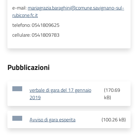
e-mail:
mariagrazia.baraghini@comune.savignano-sul-
rubicone.fc.it
telefono:
0541809625
cellulare:
0541809783
Pubblicazioni
verbale di gara del 17 gennaio
(
170.69
2019
kB
)
Avviso di gara esperita
(
100.26 kB
)