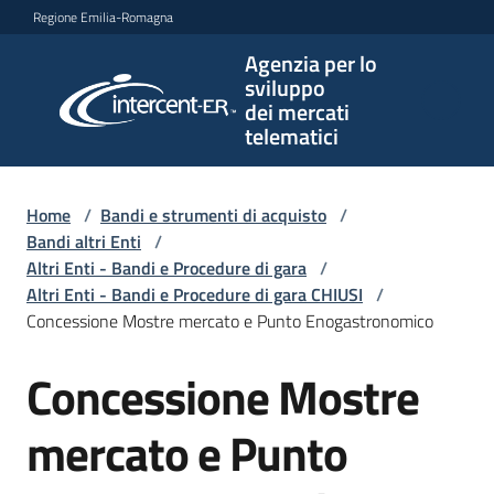
Vai al contenuto
Vai alla navigazione
Vai al footer
Regione Emilia-Romagna
Agenzia per lo
Agenzia
sviluppo
per lo
dei mercati
sviluppo
telematici
dei
mercati
telematici
Home
/
Bandi e strumenti di acquisto
/
Bandi altri Enti
/
Altri Enti - Bandi e Procedure di gara
/
Altri Enti - Bandi e Procedure di gara CHIUSI
/
L'Agenzia
Concessione Mostre mercato e Punto Enogastronomico
Concessione Mostre
Salta al contenuto
Bandi
e
mercato e Punto
strumenti
di