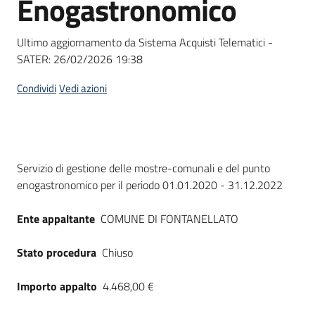
Enogastronomico
acquisto
Ultimo aggiornamento da Sistema Acquisti Telematici -
SATER:
26/02/2026 19:38
Supporto
Condividi
Vedi azioni
Piattaforme
telematiche
Dati del bando
Servizio di gestione delle mostre-comunali e del punto
enogastronomico per il periodo 01.01.2020 - 31.12.2022
Ente appaltante
COMUNE DI FONTANELLATO
English
Stato procedura
Chiuso
site
Importo appalto
4.468,00 €