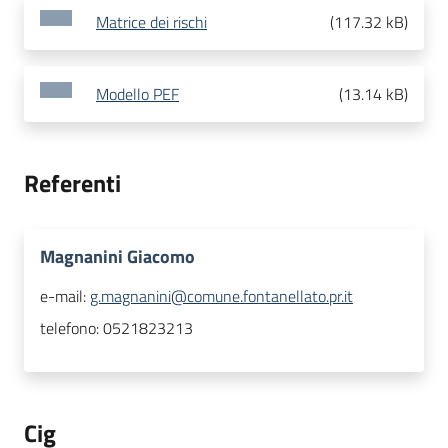
Matrice dei rischi
(
117.32 kB
)
Modello PEF
(
13.14 kB
)
Referenti
Magnanini Giacomo
e-mail:
g.magnanini@comune.fontanellato.pr.it
telefono:
0521823213
Cig