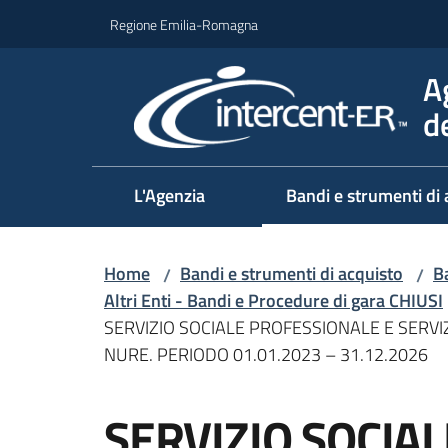
Vai al contenuto
Vai alla navigazione
Vai al footer
Regione Emilia-Romagna
A
d
L'Agenzia
Bandi e strumenti di 
Home
Bandi e strumenti di acquisto
Ba
/
/
Altri Enti - Bandi e Procedure di gara CHIUSI
SERVIZIO SOCIALE PROFESSIONALE E SERVI
NURE. PERIODO 01.01.2023 – 31.12.2026
Salta al contenuto
SERVIZIO SOCIA