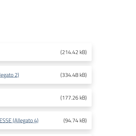
(
214.42 kB
)
egato 2)
(
334.48 kB
)
(
177.26 kB
)
SSE (Allegato 4)
(
94.74 kB
)