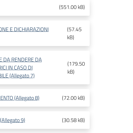
(
551.00 kB
)
NE E DICHIARAZIONI
(
57.45
kB
)
VE DA RENDERE DA
(
179.50
CI IN CASO DI
kB
)
E (Allegato 7)
NTO (Allegato 8)
(
72.00 kB
)
llegato 9)
(
30.58 kB
)