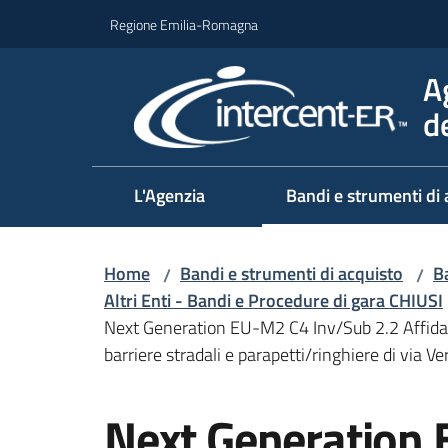
Vai al contenuto
Vai alla navigazione
Vai al footer
Regione Emilia-Romagna
A
d
L'Agenzia
Bandi e strumenti di 
Home
Bandi e strumenti di acquisto
Ba
/
/
Altri Enti - Bandi e Procedure di gara CHIUSI
Next Generation EU-M2 C4 Inv/Sub 2.2 Affidam
barriere stradali e parapetti/ringhiere di via 
Salta al contenuto
Next Generation