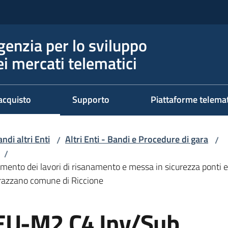
genzia per lo sviluppo
ei mercati telematici
acquisto
Supporto
Piattaforme telema
ndi altri Enti
Altri Enti - Bandi e Procedure di gara
/
/
/
ento dei lavori di risanamento e messa in sicurezza ponti 
Verazzano comune di Riccione
 EU-M2 C4 Inv/Sub