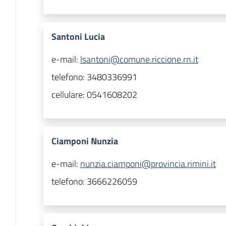
Santoni Lucia
e-mail:
lsantoni@comune.riccione.rn.it
telefono:
3480336991
cellulare:
0541608202
Ciamponi Nunzia
e-mail:
nunzia.ciamponi@provincia.rimini.it
telefono:
3666226059