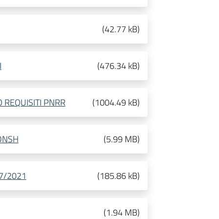
(
42.77 kB
)
I
(
476.34 kB
)
 REQUISITI PNRR
(
1004.49 kB
)
 DNSH
(
5.99 MB
)
77/2021
(
185.86 kB
)
(
1.94 MB
)