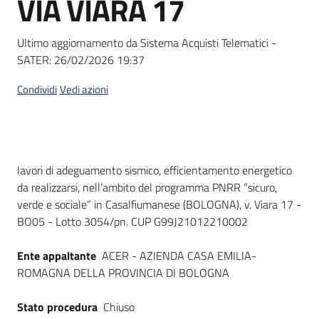
VIA VIARA 17
acquisto
Ultimo aggiornamento da Sistema Acquisti Telematici -
SATER:
26/02/2026 19:37
Supporto
Condividi
Vedi azioni
Piattaforme
telematiche
Dati del bando
lavori di adeguamento sismico, efficientamento energetico
da realizzarsi, nell’ambito del programma PNRR “sicuro,
verde e sociale” in Casalfiumanese (BOLOGNA), v. Viara 17 -
BO05 - Lotto 3054/pn. CUP G99J21012210002
English
Ente appaltante
ACER - AZIENDA CASA EMILIA-
site
ROMAGNA DELLA PROVINCIA DI BOLOGNA
Stato procedura
Chiuso