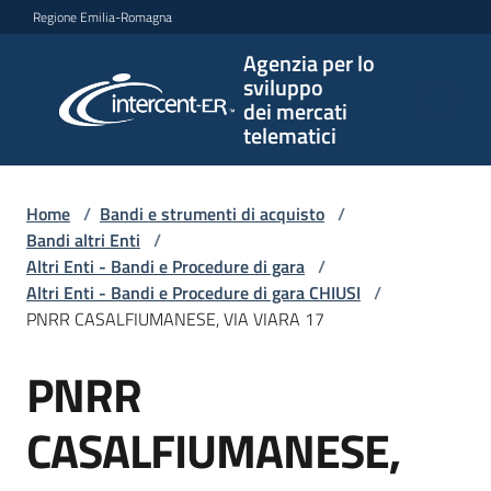
Vai al contenuto
Vai alla navigazione
Vai al footer
Regione Emilia-Romagna
Agenzia per lo
Agenzia
sviluppo
per lo
dei mercati
sviluppo
telematici
dei
mercati
telematici
Home
/
Bandi e strumenti di acquisto
/
Bandi altri Enti
/
Altri Enti - Bandi e Procedure di gara
/
Altri Enti - Bandi e Procedure di gara CHIUSI
/
L'Agenzia
PNRR CASALFIUMANESE, VIA VIARA 17
PNRR
Salta al contenuto
Bandi
e
CASALFIUMANESE,
strumenti
di