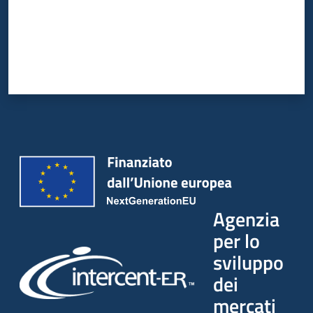
Agenzia
per lo
sviluppo
dei
mercati