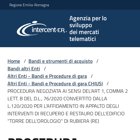
Vai al contenuto
Vai alla navigazione
Vai al footer
Regione Emilia-Romagna
Agenzia per lo
Agenzia
sviluppo
per lo
dei mercati
sviluppo
telematici
dei
mercati
telematici
Home
/
Bandi e strumenti di acquisto
/
Bandi altri Enti
/
Altri Enti - Bandi e Procedure di gara
/
Altri Enti - Bandi e Procedure di gara CHIUSI
/
L'Agenzia
PROCEDURA NEGOZIATA AI SENSI DEL'ART 1, COMMA 2
LETT. B DEL D.L., 76/2020 CONVERTITO DALLA
L.120/2020 PER L’AFFIDAMENTO IN APPALTO DEGLI
INTERVENTI DI RECUPERO E RESTAURO DELL'EDIFICIO
Bandi
"TORRE DELL'OROLOGIO" DI RUBIERA (RE)
e
strumenti
di
Salta al contenuto