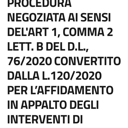
PROCEDURA
acquisto
NEGOZIATA AI SENSI
DEL'ART 1, COMMA 2
Supporto
LETT. B DEL D.L.,
Piattaforme
76/2020 CONVERTITO
telematiche
DALLA L.120/2020
PER L’AFFIDAMENTO
IN APPALTO DEGLI
English
site
INTERVENTI DI