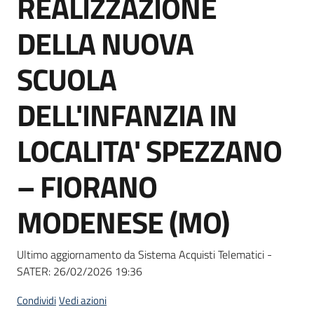
REALIZZAZIONE
acquisto
DELLA NUOVA
Supporto
SCUOLA
DELL'INFANZIA IN
Piattaforme
LOCALITA' SPEZZANO
telematiche
– FIORANO
MODENESE (MO)
English
Ultimo aggiornamento da Sistema Acquisti Telematici -
site
SATER:
26/02/2026 19:36
Condividi
Vedi azioni