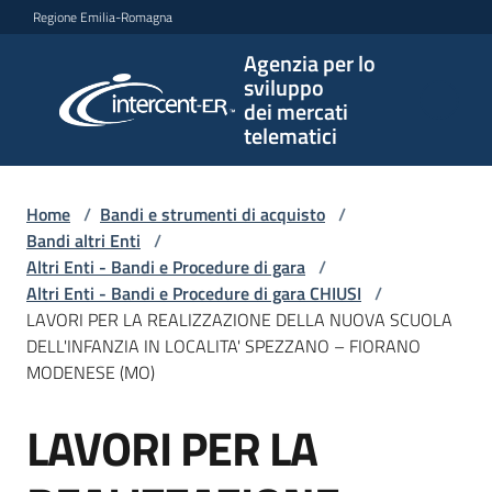
Vai al contenuto
Vai alla navigazione
Vai al footer
Regione Emilia-Romagna
Agenzia per lo
Agenzia
sviluppo
per lo
dei mercati
sviluppo
telematici
dei
mercati
telematici
Home
/
Bandi e strumenti di acquisto
/
Bandi altri Enti
/
Altri Enti - Bandi e Procedure di gara
/
Altri Enti - Bandi e Procedure di gara CHIUSI
/
L'Agenzia
LAVORI PER LA REALIZZAZIONE DELLA NUOVA SCUOLA
DELL'INFANZIA IN LOCALITA' SPEZZANO – FIORANO
MODENESE (MO)
Bandi
LAVORI PER LA
e
Salta al contenuto
strumenti
di