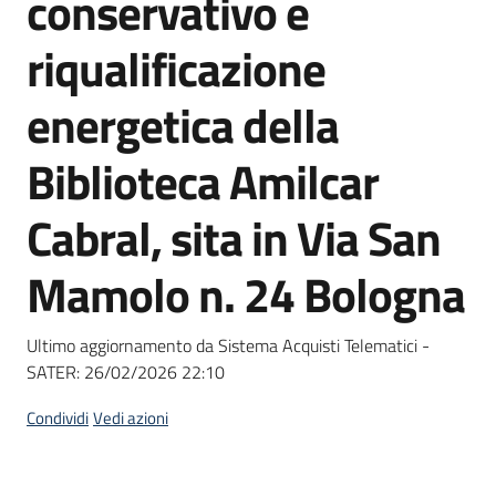
conservativo e
acquisto
riqualificazione
Supporto
energetica della
Biblioteca Amilcar
Piattaforme
Cabral, sita in Via San
telematiche
Mamolo n. 24 Bologna
Ultimo aggiornamento da Sistema Acquisti Telematici -
SATER:
26/02/2026 22:10
English
site
Condividi
Vedi azioni