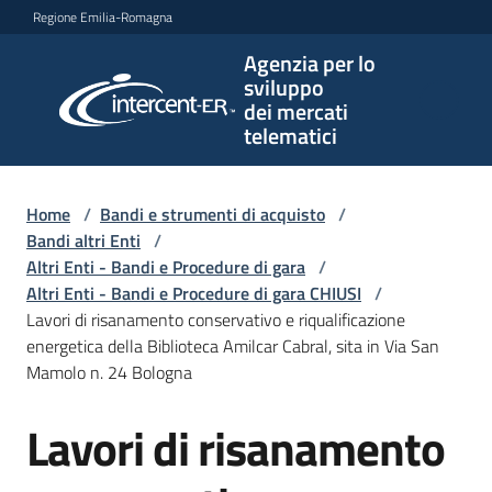
Vai al contenuto
Vai alla navigazione
Vai al footer
Regione Emilia-Romagna
Agenzia per lo
Agenzia
sviluppo
per lo
dei mercati
sviluppo
telematici
dei
mercati
telematici
Home
/
Bandi e strumenti di acquisto
/
Bandi altri Enti
/
Altri Enti - Bandi e Procedure di gara
/
Altri Enti - Bandi e Procedure di gara CHIUSI
/
L'Agenzia
Lavori di risanamento conservativo e riqualificazione
energetica della Biblioteca Amilcar Cabral, sita in Via San
Mamolo n. 24 Bologna
Bandi
Lavori di risanamento
e
Salta al contenuto
strumenti
di