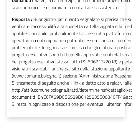
Domanda :
Salve, la cartella zip con i documenti progettuali n
scaricarla mi dice di riprovare o contattare l'assistenza .
Risposta :
Buongiorno, per quanto segnalato si precisa che si
verificare l'accessibilità alla suddetta cartella zippata e la me
apribile/scaricabile; probabilmente l'accesso alla piattaforma d
operatori in contemporanea potrebbe essere causa di mome
problematiche. In ogni caso si precisa che gli elaborati posti a 
progetto esecutivo sono tutti quelli approvati con il relativo 
del progetto esecutivo stesso (atto PG 506213/2018) e pert
visionabili scaricabili anche dal sito della stazione appaltante
(www.comune.bologna.it) sezione "Amministrazione Trasparen
Si trasmette di seguito anche il link a detto atto e relativi alle
http://atti9.comune.bologna.it/atti/determine.nsf/dettaglio.xs
documentId=B4ECFA89DCB6529BC125835C0034CFF4&act
Si resta in ogni caso a disposizione per eventuali ulteriori info