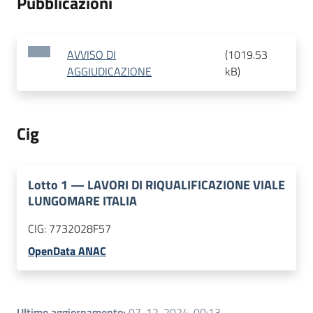
Pubblicazioni
AVVISO DI
(
1019.53
AGGIUDICAZIONE
kB
)
Cig
Lotto
1
—
LAVORI DI RIQUALIFICAZIONE VIALE
LUNGOMARE ITALIA
CIG:
7732028F57
OpenData ANAC
Ultimo aggiornamento
:
07-12-2024, 00:13