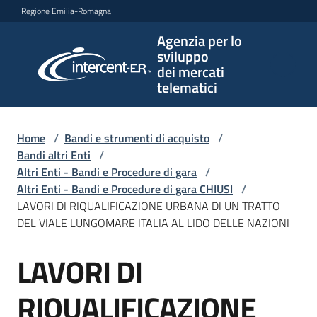
Vai al contenuto
Vai alla navigazione
Vai al footer
Regione Emilia-Romagna
Agenzia per lo
Agenzia
sviluppo
per lo
dei mercati
sviluppo
telematici
dei
mercati
telematici
Home
/
Bandi e strumenti di acquisto
/
Bandi altri Enti
/
Altri Enti - Bandi e Procedure di gara
/
Altri Enti - Bandi e Procedure di gara CHIUSI
/
L'Agenzia
LAVORI DI RIQUALIFICAZIONE URBANA DI UN TRATTO
DEL VIALE LUNGOMARE ITALIA AL LIDO DELLE NAZIONI
LAVORI DI
Bandi
Salta al contenuto
e
strumenti
RIQUALIFICAZIONE
di