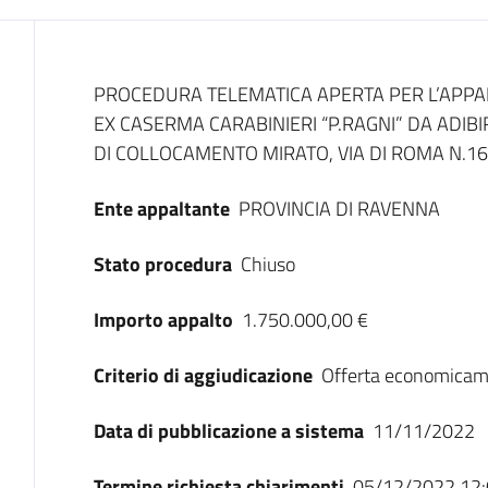
Dati del bando
PROCEDURA TELEMATICA APERTA PER L’APPA
EX CASERMA CARABINIERI “P.RAGNI” DA ADIBI
DI COLLOCAMENTO MIRATO, VIA DI ROMA N.1
Ente appaltante
PROVINCIA DI RAVENNA
Stato procedura
Chiuso
Importo appalto
1.750.000,00 €
Criterio di aggiudicazione
Offerta economicam
Data di pubblicazione a sistema
11/11/2022
Termine richiesta chiarimenti
05/12/2022 12: