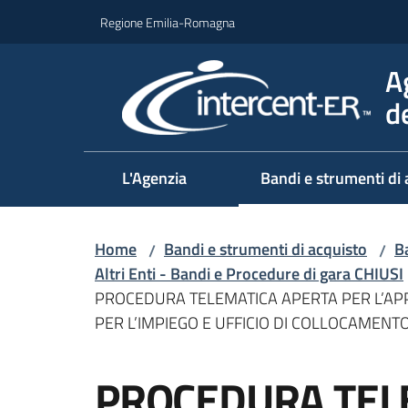
Vai al contenuto
Vai alla navigazione
Vai al footer
Regione Emilia-Romagna
A
d
L'Agenzia
Bandi e strumenti di 
Home
Bandi e strumenti di acquisto
Ba
/
/
Altri Enti - Bandi e Procedure di gara CHIUSI
PROCEDURA TELEMATICA APERTA PER L’APP
PER L’IMPIEGO E UFFICIO DI COLLOCAMENTO
Salta al contenuto
PROCEDURA TEL