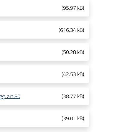
(
95.97 kB
)
(
616.34 kB
)
(
50.28 kB
)
(
42.53 kB
)
gg. art 80
(
38.77 kB
)
(
39.01 kB
)