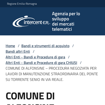
Vai al contenuto
Vai alla navigazione
Vai al footer
Regione Emilia-Romagna
Agenzia per lo
Agenzia
sviluppo
per lo
dei mercati
sviluppo
telematici
dei
mercati
telematici
Home
/
Bandi e strumenti di acquisto
/
Bandi altri Enti
/
Altri Enti - Bandi e Procedure di gara
/
Altri Enti - Bandi e Procedure di gara CHIUSI
/
L'Agenzia
COMUNE DI ALFONSINE – PROCEDURA NEGOZIATA PER
LAVORI DI MANUTENZIONE STRAORDINARIA DEL PONTE
SU TORRENTE SENIO IN VIA REALE.
Bandi
COMUNE DI
e
Salta al contenuto
strumenti
di