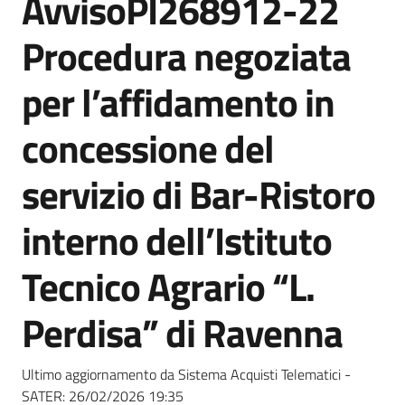
AvvisoPI268912-22
acquisto
Procedura negoziata
Supporto
per l’affidamento in
concessione del
Piattaforme
servizio di Bar-Ristoro
telematiche
interno dell’Istituto
Tecnico Agrario “L.
Perdisa” di Ravenna
English
site
Ultimo aggiornamento da Sistema Acquisti Telematici -
SATER:
26/02/2026 19:35