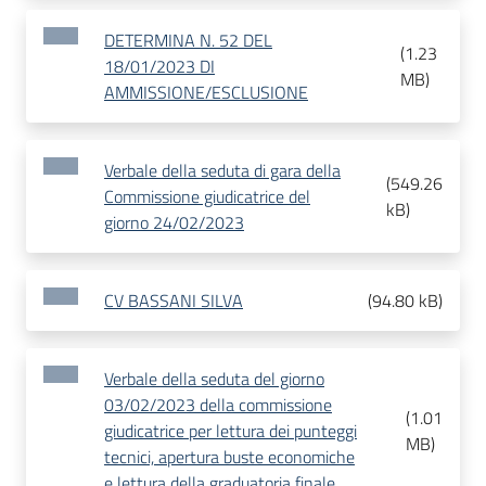
DETERMINA N. 52 DEL
(
1.23
18/01/2023 DI
MB
)
AMMISSIONE/ESCLUSIONE
Verbale della seduta di gara della
(
549.26
Commissione giudicatrice del
kB
)
giorno 24/02/2023
CV BASSANI SILVA
(
94.80 kB
)
Verbale della seduta del giorno
03/02/2023 della commissione
(
1.01
giudicatrice per lettura dei punteggi
MB
)
tecnici, apertura buste economiche
e lettura della graduatoria finale