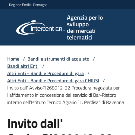
Vai al contenuto
Vai alla navigazione
Vai al footer
Regione Emilia-Romagna
Agenzia per lo
Agenzia
sviluppo
per lo
dei mercati
sviluppo
telematici
dei
mercati
telematici
Home
/
Bandi e strumenti di acquisto
/
Bandi altri Enti
/
Altri Enti - Bandi e Procedure di gara
/
Altri Enti - Bandi e Procedure di gara CHIUSI
/
L'Agenzia
Invito dall' AvvisoPI268912-22 Procedura negoziata per
l’affidamento in concessione del servizio di Bar-Ristoro
interno dell’Istituto Tecnico Agrario “L. Perdisa” di Ravenna
Bandi
Invito dall'
e
Salta al contenuto
strumenti
di