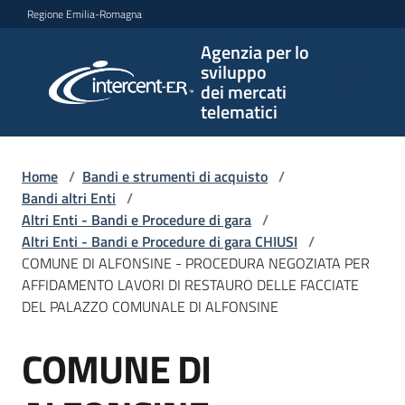
Vai al contenuto
Vai alla navigazione
Vai al footer
Regione Emilia-Romagna
Agenzia per lo
Agenzia
sviluppo
per lo
dei mercati
sviluppo
telematici
dei
mercati
telematici
Home
/
Bandi e strumenti di acquisto
/
Bandi altri Enti
/
Altri Enti - Bandi e Procedure di gara
/
Altri Enti - Bandi e Procedure di gara CHIUSI
/
L'Agenzia
COMUNE DI ALFONSINE - PROCEDURA NEGOZIATA PER
AFFIDAMENTO LAVORI DI RESTAURO DELLE FACCIATE
DEL PALAZZO COMUNALE DI ALFONSINE
Bandi
COMUNE DI
e
Salta al contenuto
strumenti
di