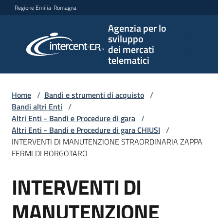
Vai al contenuto
Vai alla navigazione
Vai al footer
Regione Emilia-Romagna
Agenzia per lo
Agenzia
sviluppo
per lo
dei mercati
sviluppo
telematici
dei
mercati
telematici
Home
/
Bandi e strumenti di acquisto
/
Bandi altri Enti
/
Altri Enti - Bandi e Procedure di gara
/
Altri Enti - Bandi e Procedure di gara CHIUSI
/
L'Agenzia
INTERVENTI DI MANUTENZIONE STRAORDINARIA ZAPPA
FERMI DI BORGOTARO
INTERVENTI DI
Bandi
Salta al contenuto
e
strumenti
MANUTENZIONE
di