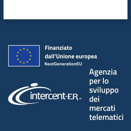
Agenzia
per lo
sviluppo
dei
mercati
telematici