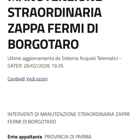
acquisto
STRAORDINARIA
ZAPPA FERMI DI
Supporto
BORGOTARO
Piattaforme
Ultimo aggiornamento da Sistema Acquisti Telematici -
telematiche
SATER:
26/02/2026 19:35
Condividi
Vedi azioni
English
Dati del bando
INTERVENTI DI MANUTENZIONE STRAORDINARIA ZAPPA
site
FERMI DI BORGOTARO
Ente appaltante
PROVINCIA DI PARMA