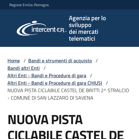
Vai al contenuto
Vai alla navigazione
Vai al footer
Regione Emilia-Romagna
Agenzia per lo
Agenzia
sviluppo
per lo
dei mercati
sviluppo
telematici
dei
mercati
telematici
Home
/
Bandi e strumenti di acquisto
/
Bandi altri Enti
/
Altri Enti - Bandi e Procedure di gara
/
Altri Enti - Bandi e Procedure di gara CHIUSI
/
L'Agenzia
NUOVA PISTA CICLABILE CASTEL DE BRITTI 2^ STRALCIO
- COMUNE DI SAN LAZZARO DI SAVENA
NUOVA PISTA
Bandi
Salta al contenuto
e
strumenti
CICLABILE CASTEL DE
di