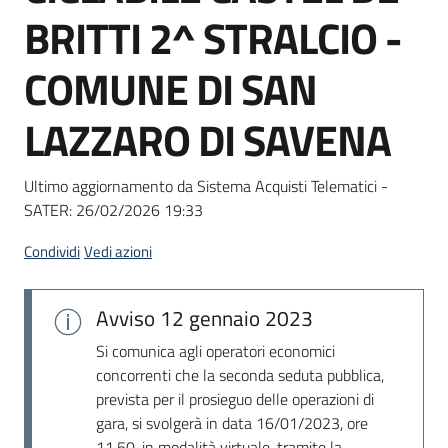
acquisto
BRITTI 2^ STRALCIO -
COMUNE DI SAN
Supporto
LAZZARO DI SAVENA
Piattaforme
Ultimo aggiornamento da Sistema Acquisti Telematici -
telematiche
SATER:
26/02/2026 19:33
Condividi
Vedi azioni
Avviso
12 gennaio 2023
English
Si comunica agli operatori economici
site
concorrenti che la seconda seduta pubblica,
prevista per il prosieguo delle operazioni di
gara, si svolgerà in data 16/01/2023, ore
11.50, in modalità virtuale, tramite la