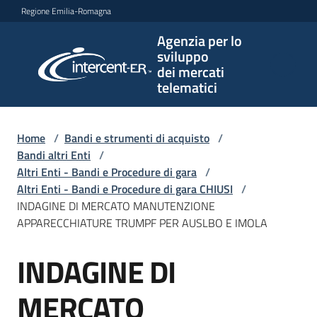
Vai al contenuto
Vai alla navigazione
Vai al footer
Regione Emilia-Romagna
Agenzia per lo
Agenzia
sviluppo
per lo
dei mercati
sviluppo
telematici
dei
mercati
telematici
Home
/
Bandi e strumenti di acquisto
/
Bandi altri Enti
/
Altri Enti - Bandi e Procedure di gara
/
Altri Enti - Bandi e Procedure di gara CHIUSI
/
L'Agenzia
INDAGINE DI MERCATO MANUTENZIONE
APPARECCHIATURE TRUMPF PER AUSLBO E IMOLA
INDAGINE DI
Bandi
Salta al contenuto
e
strumenti
MERCATO
di