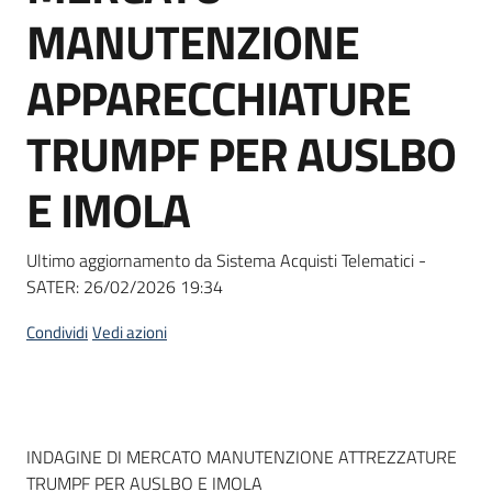
acquisto
MANUTENZIONE
APPARECCHIATURE
Supporto
TRUMPF PER AUSLBO
E IMOLA
Piattaforme
telematiche
Ultimo aggiornamento da Sistema Acquisti Telematici -
SATER:
26/02/2026 19:34
Condividi
Vedi azioni
English
site
Dati del bando
INDAGINE DI MERCATO MANUTENZIONE ATTREZZATURE
TRUMPF PER AUSLBO E IMOLA