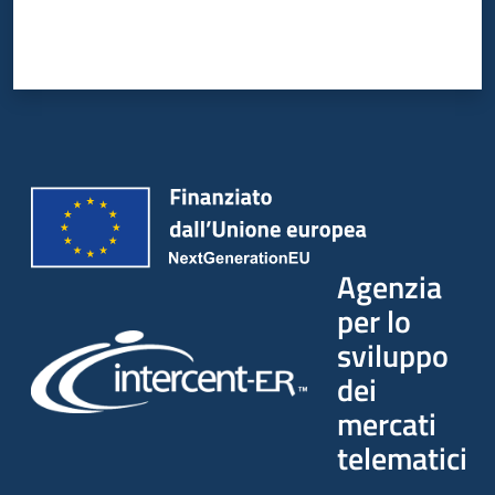
Agenzia
per lo
sviluppo
dei
mercati
telematici