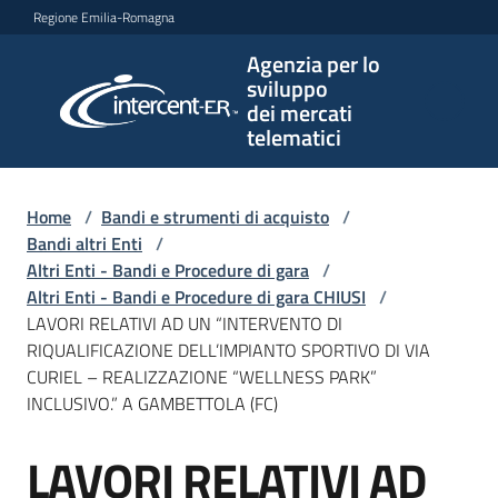
Vai al contenuto
Vai alla navigazione
Vai al footer
Regione Emilia-Romagna
Agenzia per lo
Agenzia
sviluppo
per lo
dei mercati
sviluppo
telematici
dei
mercati
telematici
Home
/
Bandi e strumenti di acquisto
/
Bandi altri Enti
/
Altri Enti - Bandi e Procedure di gara
/
Altri Enti - Bandi e Procedure di gara CHIUSI
/
L'Agenzia
LAVORI RELATIVI AD UN “INTERVENTO DI
RIQUALIFICAZIONE DELL’IMPIANTO SPORTIVO DI VIA
CURIEL – REALIZZAZIONE “WELLNESS PARK”
INCLUSIVO.” A GAMBETTOLA (FC)
Bandi
e
LAVORI RELATIVI AD
strumenti
Salta al contenuto
di