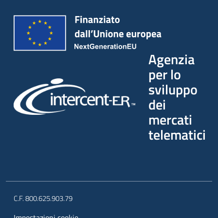
Agenzia
per lo
sviluppo
dei
mercati
telematici
C.F. 800.625.903.79
Impostazioni cookie