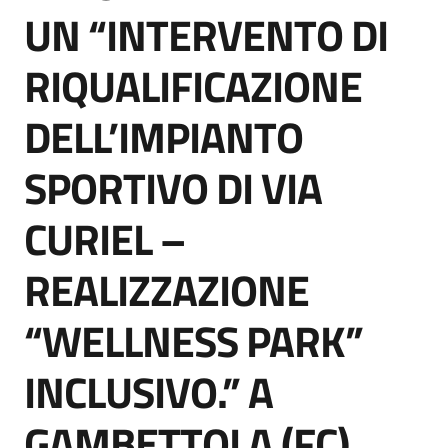
acquisto
UN “INTERVENTO DI
RIQUALIFICAZIONE
Supporto
DELL’IMPIANTO
SPORTIVO DI VIA
Piattaforme
telematiche
CURIEL –
REALIZZAZIONE
“WELLNESS PARK”
English
INCLUSIVO.” A
site
GAMBETTOLA (FC)