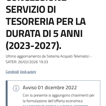
acquisto
SERVIZIO DI
TESORERIA PER LA
Supporto
DURATA DI 5 ANNI
(2023-2027).
Piattaforme
telematiche
Ultimo aggiornamento da Sistema Acquisti Telematici -
SATER:
26/02/2026 19:33
Condividi
Vedi azioni
English
Avviso
01 dicembre 2022
site
Con la presente si aggiungono chiarimenti per
la formulazione dell'offerta economica