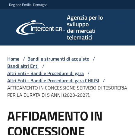
Vai al contenuto
Vai alla navigazione
Vai al footer
Regione Emilia-Romagna
Agenzia per lo
Agenzia
sviluppo
per lo
dei mercati
sviluppo
telematici
dei
mercati
telematici
Home
/
Bandi e strumenti di acquisto
/
Bandi altri Enti
/
Altri Enti - Bandi e Procedure di gara
/
Altri Enti - Bandi e Procedure di gara CHIUSI
/
L'Agenzia
AFFIDAMENTO IN CONCESSIONE SERVIZIO DI TESORERIA
PER LA DURATA DI 5 ANNI (2023-2027).
AFFIDAMENTO IN
Bandi
Salta al contenuto
e
strumenti
CONCESSIONE
di