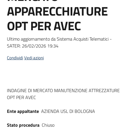
acquisto
APPARECCHIATURE
OPT PER AVEC
Supporto
Ultimo aggiornamento da Sistema Acquisti Telematici -
SATER:
26/02/2026 19:34
Piattaforme
telematiche
Condividi
Vedi azioni
Dati del bando
INDAGINE DI MERCATO MANUTENZIONE ATTREZZATURE
OPT PER AVEC
English
site
Ente appaltante
AZIENDA USL DI BOLOGNA
Stato procedura
Chiuso