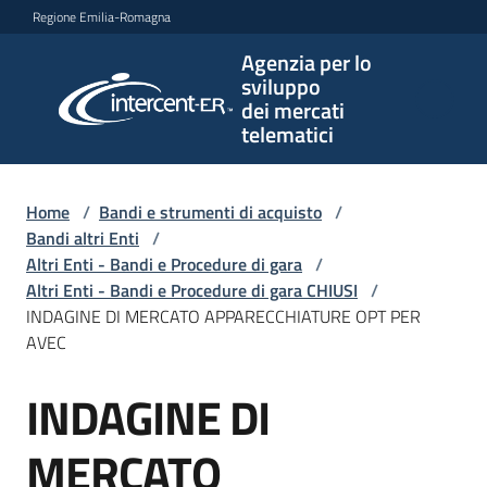
Vai al contenuto
Vai alla navigazione
Vai al footer
Regione Emilia-Romagna
Agenzia per lo
Agenzia
sviluppo
per lo
dei mercati
sviluppo
telematici
dei
mercati
telematici
Home
/
Bandi e strumenti di acquisto
/
Bandi altri Enti
/
Altri Enti - Bandi e Procedure di gara
/
Altri Enti - Bandi e Procedure di gara CHIUSI
/
L'Agenzia
INDAGINE DI MERCATO APPARECCHIATURE OPT PER
AVEC
INDAGINE DI
Bandi
Salta al contenuto
e
strumenti
MERCATO
di