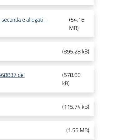
 seconda e allegati -
(
54.16
MB
)
(
895.28 kB
)
368837 del
(
578.00
kB
)
(
115.74 kB
)
(
1.55 MB
)