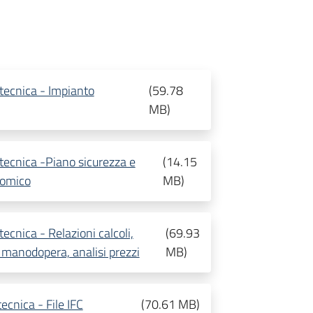
tecnica - Impianto
(
59.78
MB
)
tecnica -Piano sicurezza e
(
14.15
nomico
MB
)
cnica - Relazioni calcoli,
(
69.93
 manodopera, analisi prezzi
MB
)
cnica - File IFC
(
70.61 MB
)