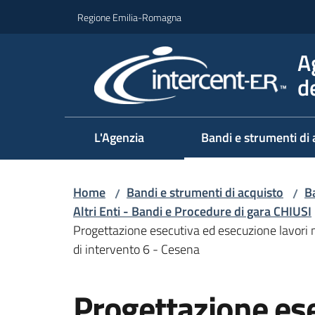
Vai al contenuto
Vai alla navigazione
Vai al footer
Regione Emilia-Romagna
A
d
L'Agenzia
Bandi e strumenti di 
Home
Bandi e strumenti di acquisto
Ba
/
/
Altri Enti - Bandi e Procedure di gara CHIUSI
Progettazione esecutiva ed esecuzione lavori n
di intervento 6 - Cesena
Salta al contenuto
Progettazione es