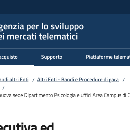
genzia per lo sviluppo
ei mercati telematici
acquisto
Supporto
Piattaforme telema
ndi altri Enti
Altri Enti - Bandi e Procedure di gara
/
/
/
uova sede Dipartimento Psicologia e uffici Area Campus di Ce
ecutiva ed