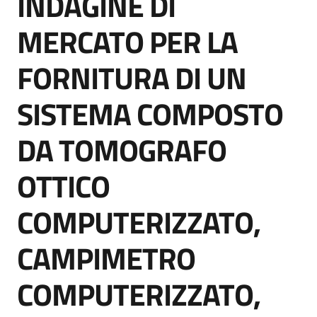
INDAGINE DI
acquisto
MERCATO PER LA
FORNITURA DI UN
Supporto
SISTEMA COMPOSTO
Piattaforme
DA TOMOGRAFO
telematiche
OTTICO
COMPUTERIZZATO,
CAMPIMETRO
English
site
COMPUTERIZZATO,