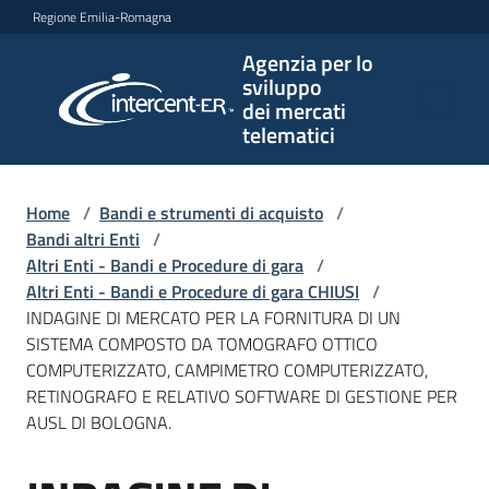
Vai al contenuto
Vai alla navigazione
Vai al footer
Regione Emilia-Romagna
Agenzia per lo
Agenzia
sviluppo
per lo
dei mercati
sviluppo
telematici
dei
mercati
telematici
Home
/
Bandi e strumenti di acquisto
/
Bandi altri Enti
/
Altri Enti - Bandi e Procedure di gara
/
Altri Enti - Bandi e Procedure di gara CHIUSI
/
L'Agenzia
INDAGINE DI MERCATO PER LA FORNITURA DI UN
SISTEMA COMPOSTO DA TOMOGRAFO OTTICO
COMPUTERIZZATO, CAMPIMETRO COMPUTERIZZATO,
RETINOGRAFO E RELATIVO SOFTWARE DI GESTIONE PER
Bandi
AUSL DI BOLOGNA.
e
strumenti
di
Salta al contenuto