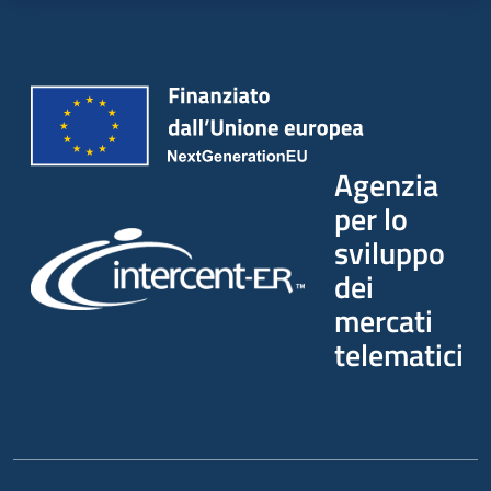
Agenzia
per lo
sviluppo
dei
mercati
telematici