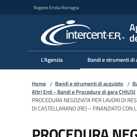
Vai al contenuto
Vai alla navigazione
Vai al footer
Regione Emilia-Romagna
A
d
L'Agenzia
Bandi e strumenti di 
Home
Bandi e strumenti di acquisto
Ba
/
/
Altri Enti - Bandi e Procedure di gara CHIUSI
PROCEDURA NEGOZIATA PER LAVORI DI RE
DI CASTELLARANO (RE) – FINANZIATO CON 
Salta al contenuto
PROCEDURA NEG