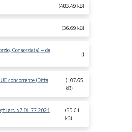
(
483.49 kB
)
(
36.69 kB
)
rzio, Consorziata) – da
(
)
GUE concorrente (Ditta
(
107.65
kB
)
ighi art. 47 DL 77 2021
(
35.61
kB
)