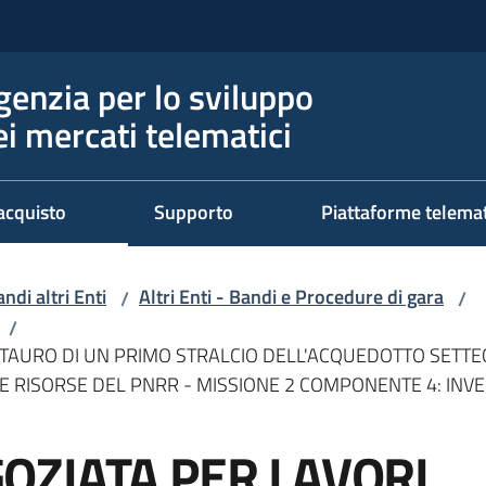
genzia per lo sviluppo
ei mercati telematici
acquisto
Supporto
Piattaforme telema
ndi altri Enti
Altri Enti - Bandi e Procedure di gara
/
/
/
STAURO DI UN PRIMO STRALCIO DELL'ACQUEDOTTO SET
LE RISORSE DEL PNRR - MISSIONE 2 COMPONENTE 4: INV
OZIATA PER LAVORI