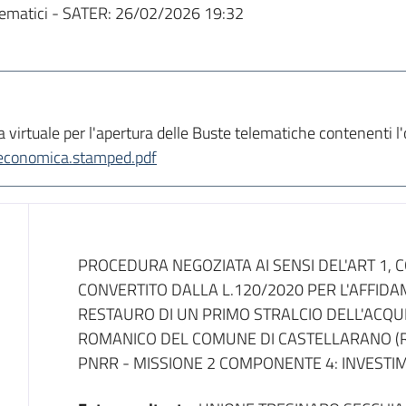
ematici - SATER:
26/02/2026 19:32
a virtuale per l'apertura delle Buste telematiche contenenti 
economica.stamped.pdf
Dati del bando
PROCEDURA NEGOZIATA AI SENSI DEL'ART 1, CO
CONVERTITO DALLA L.120/2020 PER L'AFFIDA
RESTAURO DI UN PRIMO STRALCIO DELL'ACQ
ROMANICO DEL COMUNE DI CASTELLARANO (RE
PNRR - MISSIONE 2 COMPONENTE 4: INVESTI