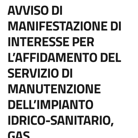
AVVISO DI
acquisto
Salta al contenuto
MANIFESTAZIONE DI
Supporto
INTERESSE PER
L’AFFIDAMENTO DEL
Piattaforme
telematiche
SERVIZIO DI
MANUTENZIONE
DELL’IMPIANTO
English
IDRICO-SANITARIO,
site
GAS,