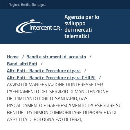
Vai al contenuto
Vai alla navigazione
Vai al footer
Regione Emilia-Romagna
Agenzia per lo
Agenzia
sviluppo
per lo
dei mercati
sviluppo
telematici
dei
mercati
telematici
Home
/
Bandi e strumenti di acquisto
/
Bandi altri Enti
/
Altri Enti - Bandi e Procedure di gara
/
Altri Enti - Bandi e Procedure di gara CHIUSI
/
L'Agenzia
AVVISO DI MANIFESTAZIONE DI INTERESSE PER
L’AFFIDAMENTO DEL SERVIZIO DI MANUTENZIONE
DELL’IMPIANTO IDRICO-SANITARIO, GAS,
RISCALDAMENTO E RAFFRESCAMENTO DA ESEGUIRE SU
Bandi
BENI DEL PATRIMONIO IMMOBILIARE DI PROPRIETÀ DI
e
ASP CITTÀ DI BOLOGNA E/O DI TERZI,
strumenti
di