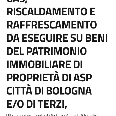
Seguici
RISCALDAMENTO E
su
RAFFRESCAMENTO
DA ESEGUIRE SU BENI
DEL PATRIMONIO
IMMOBILIARE DI
PROPRIETÀ DI ASP
CITTÀ DI BOLOGNA
E/O DI TERZI,
Ultimo aggiornamento da Sistema Acquisti Telematici -