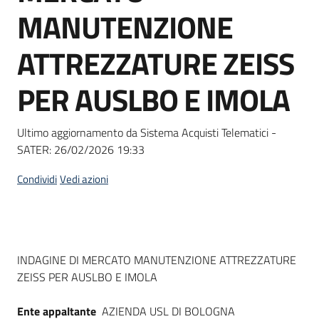
acquisto
MANUTENZIONE
ATTREZZATURE ZEISS
Supporto
PER AUSLBO E IMOLA
Piattaforme
Ultimo aggiornamento da Sistema Acquisti Telematici -
telematiche
SATER:
26/02/2026 19:33
Condividi
Vedi azioni
English
Dati del bando
INDAGINE DI MERCATO MANUTENZIONE ATTREZZATURE
site
ZEISS PER AUSLBO E IMOLA
Ente appaltante
AZIENDA USL DI BOLOGNA