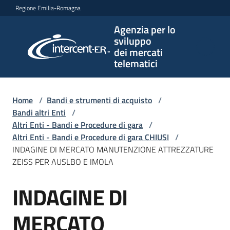
Vai al contenuto
Vai alla navigazione
Vai al footer
Regione Emilia-Romagna
Agenzia per lo
Agenzia
sviluppo
per lo
dei mercati
sviluppo
telematici
dei
mercati
telematici
Home
/
Bandi e strumenti di acquisto
/
Bandi altri Enti
/
Altri Enti - Bandi e Procedure di gara
/
Altri Enti - Bandi e Procedure di gara CHIUSI
/
L'Agenzia
INDAGINE DI MERCATO MANUTENZIONE ATTREZZATURE
ZEISS PER AUSLBO E IMOLA
INDAGINE DI
Bandi
Salta al contenuto
e
strumenti
MERCATO
di