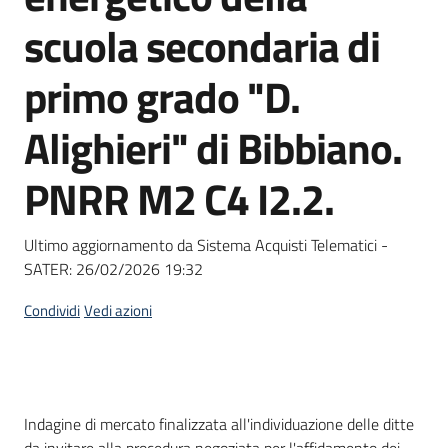
Seguici
scuola secondaria di
su
primo grado "D.
Alighieri" di Bibbiano.
PNRR M2 C4 I2.2.
Ultimo aggiornamento da Sistema Acquisti Telematici -
SATER:
26/02/2026 19:32
Condividi
Vedi azioni
Dati del bando
Indagine di mercato finalizzata all'individuazione delle ditte