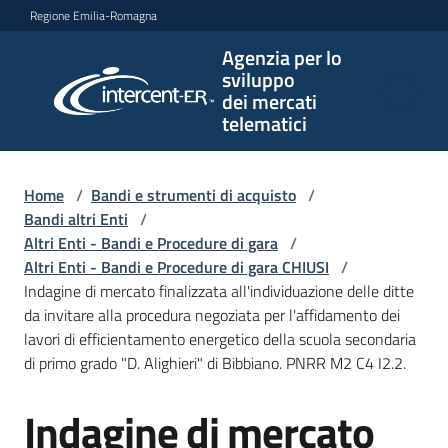
Vai al contenuto
Vai alla navigazione
Vai al footer
Regione Emilia-Romagna
Agenzia per lo
Agenzia
sviluppo
per lo
dei mercati
sviluppo
telematici
dei
mercati
telematici
Home
/
Bandi e strumenti di acquisto
/
Bandi altri Enti
/
Altri Enti - Bandi e Procedure di gara
/
Altri Enti - Bandi e Procedure di gara CHIUSI
/
L'Agenzia
Indagine di mercato finalizzata all'individuazione delle ditte
da invitare alla procedura negoziata per l'affidamento dei
lavori di efficientamento energetico della scuola secondaria
di primo grado "D. Alighieri" di Bibbiano. PNRR M2 C4 I2.2.
Bandi
e
Indagine di mercato
strumenti
Salta al contenuto
di