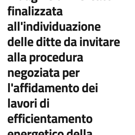
acquisto
finalizzata
all'individuazione
Supporto
delle ditte da invitare
alla procedura
Piattaforme
telematiche
negoziata per
l'affidamento dei
lavori di
English
efficientamento
site
energetico della