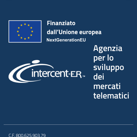
Agenzia
per lo
sviluppo
dei
mercati
telematici
C.F. 800.625.903.79