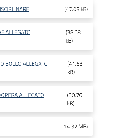
SCIPLINARE
(
47.03 kB
)
VE ALLEGATO
(
38.68
kB
)
O BOLLO ALLEGATO
(
41.63
kB
)
DOPERA ALLEGATO
(
30.76
kB
)
(
14.32 MB
)