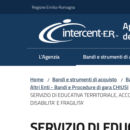
Vai al contenuto
Vai alla navigazione
Vai al footer
Regione Emilia-Romagna
A
d
L'Agenzia
Bandi e strumenti di 
Home
Bandi e strumenti di acquisto
Ba
/
/
Altri Enti - Bandi e Procedure di gara CHIUSI
SERVIZIO DI EDUCATIVA TERRITORIALE, A
DISABILITA' E FRAGILITA'
Salta al contenuto
SERVIZIO DI EDU