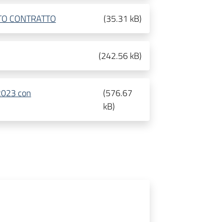
TO CONTRATTO
(
35.31 kB
)
(
242.56 kB
)
.2023 con
(
576.67
kB
)