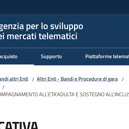
genzia per lo sviluppo
ei mercati telematici
acquisto
Supporto
Piattaforme telema
ndi altri Enti
Altri Enti - Bandi e Procedure di gara
/
/
/
CCOMPAGNAMENTO ALL’ETA’ADULTA E SOSTEGNO ALL’INCL
CATIVA