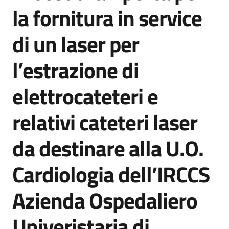
acquisto
la fornitura in service
di un laser per
Supporto
l’estrazione di
elettrocateteri e
Piattaforme
telematiche
relativi cateteri laser
da destinare alla U.O.
Cardiologia dell’IRCCS
English
Azienda Ospedaliero
site
Univeristaria di