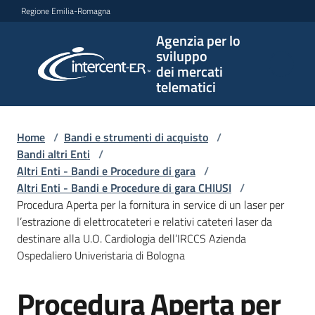
Vai al contenuto
Vai alla navigazione
Vai al footer
Regione Emilia-Romagna
Agenzia per lo
Agenzia
sviluppo
per lo
dei mercati
sviluppo
telematici
dei
mercati
telematici
Home
/
Bandi e strumenti di acquisto
/
Bandi altri Enti
/
Altri Enti - Bandi e Procedure di gara
/
Altri Enti - Bandi e Procedure di gara CHIUSI
/
L'Agenzia
Procedura Aperta per la fornitura in service di un laser per
l’estrazione di elettrocateteri e relativi cateteri laser da
destinare alla U.O. Cardiologia dell’IRCCS Azienda
Ospedaliero Univeristaria di Bologna
Bandi
e
Procedura Aperta per
strumenti
Salta al contenuto
di