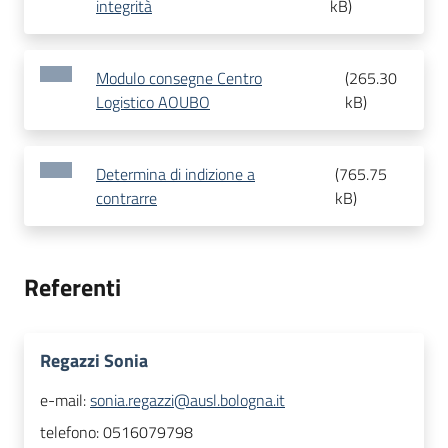
integrità
kB
)
Modulo consegne Centro
(
265.30
Logistico AOUBO
kB
)
Determina di indizione a
(
765.75
contrarre
kB
)
Referenti
Regazzi Sonia
e-mail:
sonia.regazzi@ausl.bologna.it
telefono:
0516079798