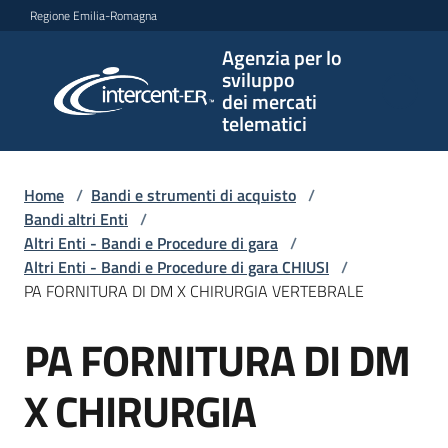
Vai al contenuto
Vai alla navigazione
Vai al footer
Regione Emilia-Romagna
Agenzia per lo
Agenzia
sviluppo
per lo
dei mercati
sviluppo
telematici
dei
mercati
telematici
Home
/
Bandi e strumenti di acquisto
/
Bandi altri Enti
/
Altri Enti - Bandi e Procedure di gara
/
Altri Enti - Bandi e Procedure di gara CHIUSI
/
L'Agenzia
PA FORNITURA DI DM X CHIRURGIA VERTEBRALE
PA FORNITURA DI DM
Salta al contenuto
Bandi
e
X CHIRURGIA
strumenti
di