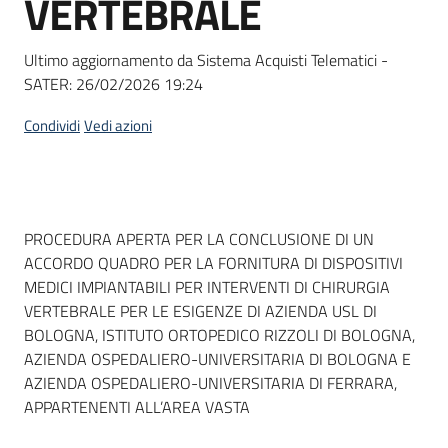
VERTEBRALE
acquisto
Ultimo aggiornamento da Sistema Acquisti Telematici -
SATER:
26/02/2026 19:24
Supporto
Condividi
Vedi azioni
Piattaforme
telematiche
Dati del bando
PROCEDURA APERTA PER LA CONCLUSIONE DI UN
ACCORDO QUADRO PER LA FORNITURA DI DISPOSITIVI
MEDICI IMPIANTABILI PER INTERVENTI DI CHIRURGIA
VERTEBRALE PER LE ESIGENZE DI AZIENDA USL DI
BOLOGNA, ISTITUTO ORTOPEDICO RIZZOLI DI BOLOGNA,
English
AZIENDA OSPEDALIERO-UNIVERSITARIA DI BOLOGNA E
site
AZIENDA OSPEDALIERO-UNIVERSITARIA DI FERRARA,
APPARTENENTI ALL’AREA VASTA