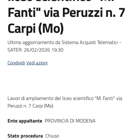
acquisto
Fanti" via Peruzzi n. 7
Carpi (Mo)
Supporto
Ultimo aggiornamento da Sistema Acquisti Telematici -
SATER:
26/02/2026 19:30
Piattaforme
telematiche
Condividi
Vedi azioni
Dati del bando
Lavori di ampliamento del liceo scientifico "M. Fanti" via
Peruzzi n. 7 Carpi (Mo)
English
site
Ente appaltante
PROVINCIA DI MODENA
Stato procedura
Chiuso