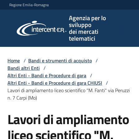
Vai al contenuto
Vai alla navigazione
Vai al footer
Regione Emilia-Romagna
Agenzia per lo
Agenzia
sviluppo
per lo
dei mercati
sviluppo
telematici
dei
mercati
telematici
Home
/
Bandi e strumenti di acquisto
/
Bandi altri Enti
/
Altri Enti - Bandi e Procedure di gara
/
Altri Enti - Bandi e Procedure di gara CHIUSI
/
L'Agenzia
Lavori di ampliamento liceo scientifico "M. Fanti" via Peruzzi
n. 7 Carpi (Mo)
Lavori di ampliamento
Bandi
Salta al contenuto
e
strumenti
liceo scientifico "M.
di