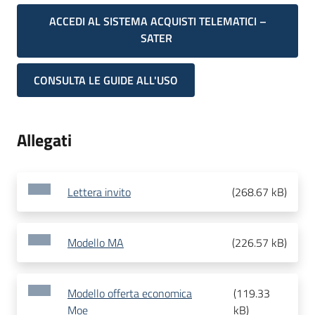
ACCEDI AL SISTEMA ACQUISTI TELEMATICI –
SATER
CONSULTA LE GUIDE ALL'USO
Allegati
Lettera invito
(
268.67 kB
)
Modello MA
(
226.57 kB
)
Modello offerta economica
(
119.33
Moe
kB
)