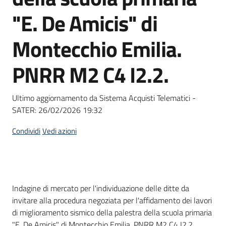
Seguici
"E. De Amicis" di
su
Montecchio Emilia.
PNRR M2 C4 I2.2.
Ultimo aggiornamento da Sistema Acquisti Telematici -
SATER:
26/02/2026 19:32
Condividi
Vedi azioni
Dati del bando
Indagine di mercato per l'individuazione delle ditte da
invitare alla procedura negoziata per l'affidamento dei lavori
di miglioramento sismico della palestra della scuola primaria
"E. De Amicis" di Montecchio Emilia. PNRR M2 C4 I2.2.