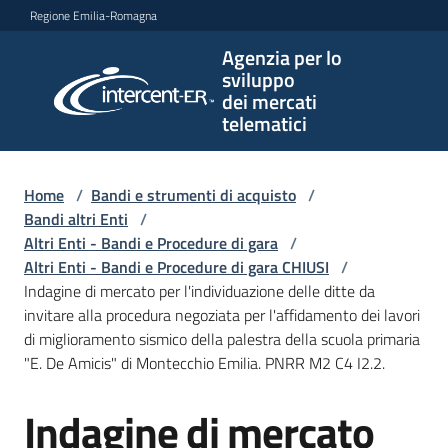
Vai al contenuto
Vai alla navigazione
Vai al footer
Regione Emilia-Romagna
Agenzia per lo
Agenzia
sviluppo
per lo
dei mercati
sviluppo
telematici
dei
mercati
telematici
Home
/
Bandi e strumenti di acquisto
/
Bandi altri Enti
/
Altri Enti - Bandi e Procedure di gara
/
Altri Enti - Bandi e Procedure di gara CHIUSI
/
L'Agenzia
Indagine di mercato per l'individuazione delle ditte da
invitare alla procedura negoziata per l'affidamento dei lavori
di miglioramento sismico della palestra della scuola primaria
"E. De Amicis" di Montecchio Emilia. PNRR M2 C4 I2.2.
Bandi
e
Indagine di mercato
strumenti
Salta al contenuto
di