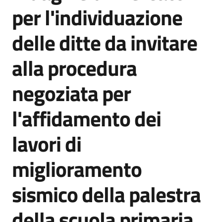
acquisto
per l'individuazione
delle ditte da invitare
Supporto
alla procedura
negoziata per
Piattaforme
telematiche
l'affidamento dei
lavori di
miglioramento
English
sismico della palestra
site
della scuola primaria