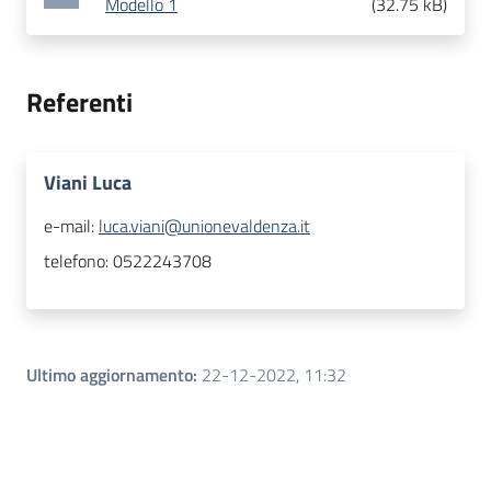
Modello 1
(
32.75 kB
)
Referenti
Viani Luca
e-mail:
luca.viani@unionevaldenza.it
telefono:
0522243708
Ultimo aggiornamento
:
22-12-2022, 11:32