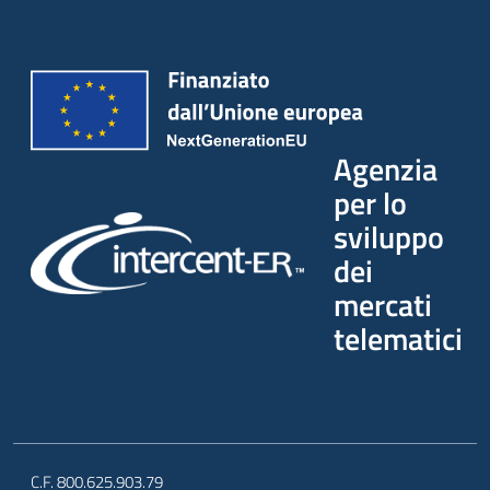
Agenzia
per lo
sviluppo
dei
mercati
telematici
C.F. 800.625.903.79