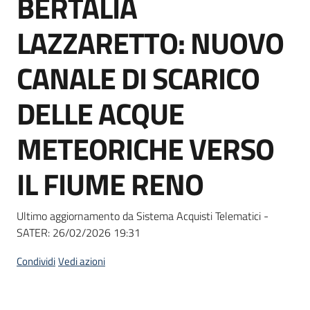
BERTALIA
acquisto
LAZZARETTO: NUOVO
Supporto
CANALE DI SCARICO
DELLE ACQUE
Piattaforme
METEORICHE VERSO
telematiche
IL FIUME RENO
Ultimo aggiornamento da Sistema Acquisti Telematici -
SATER:
26/02/2026 19:31
English
site
Condividi
Vedi azioni