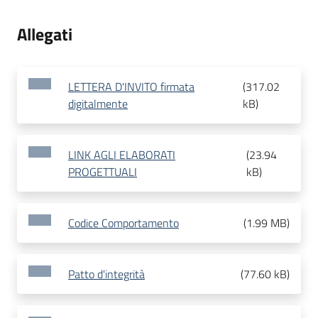
Allegati
LETTERA D'INVITO firmata
(
317.02
digitalmente
kB
)
LINK AGLI ELABORATI
(
23.94
PROGETTUALI
kB
)
Codice Comportamento
(
1.99 MB
)
Patto d'integrità
(
77.60 kB
)