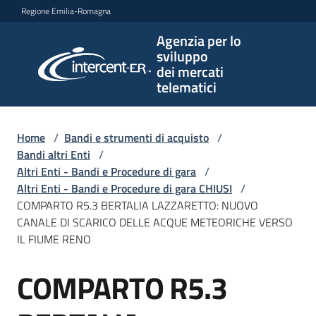
Vai al contenuto
Vai alla navigazione
Vai al footer
Regione Emilia-Romagna
Agenzia per lo
Agenzia
sviluppo
per lo
dei mercati
sviluppo
telematici
dei
mercati
telematici
Home
/
Bandi e strumenti di acquisto
/
Bandi altri Enti
/
Altri Enti - Bandi e Procedure di gara
/
Altri Enti - Bandi e Procedure di gara CHIUSI
/
L'Agenzia
COMPARTO R5.3 BERTALIA LAZZARETTO: NUOVO
CANALE DI SCARICO DELLE ACQUE METEORICHE VERSO
IL FIUME RENO
Bandi
COMPARTO R5.3
e
Salta al contenuto
strumenti
di