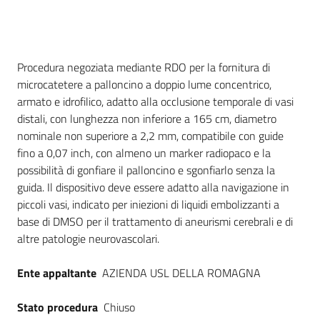
Seguici
su
Dati del bando
Procedura negoziata mediante RDO per la fornitura di
microcatetere a palloncino a doppio lume concentrico,
armato e idrofilico, adatto alla occlusione temporale di vasi
distali, con lunghezza non inferiore a 165 cm, diametro
nominale non superiore a 2,2 mm, compatibile con guide
fino a 0,07 inch, con almeno un marker radiopaco e la
possibilità di gonfiare il palloncino e sgonfiarlo senza la
guida. Il dispositivo deve essere adatto alla navigazione in
piccoli vasi, indicato per iniezioni di liquidi embolizzanti a
base di DMSO per il trattamento di aneurismi cerebrali e di
altre patologie neurovascolari.
Ente appaltante
AZIENDA USL DELLA ROMAGNA
Stato procedura
Chiuso