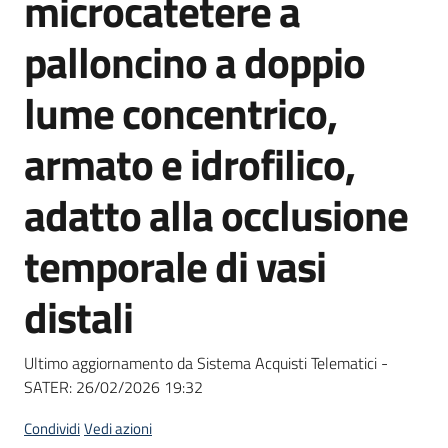
microcatetere a
acquisto
palloncino a doppio
Supporto
lume concentrico,
armato e idrofilico,
Piattaforme
adatto alla occlusione
telematiche
temporale di vasi
distali
English
Ultimo aggiornamento da Sistema Acquisti Telematici -
site
SATER:
26/02/2026 19:32
Condividi
Vedi azioni