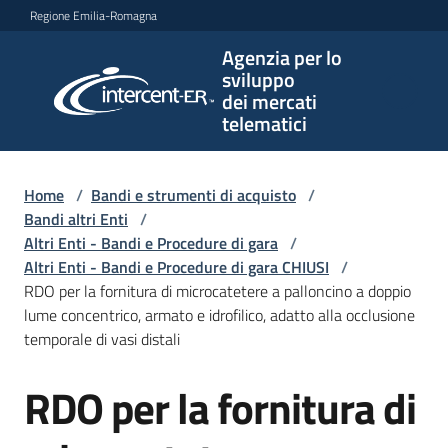
Vai al contenuto
Vai alla navigazione
Vai al footer
Regione Emilia-Romagna
Agenzia per lo
Agenzia
sviluppo
per lo
dei mercati
sviluppo
telematici
dei
mercati
telematici
Home
/
Bandi e strumenti di acquisto
/
Bandi altri Enti
/
Altri Enti - Bandi e Procedure di gara
/
Altri Enti - Bandi e Procedure di gara CHIUSI
/
L'Agenzia
RDO per la fornitura di microcatetere a palloncino a doppio
lume concentrico, armato e idrofilico, adatto alla occlusione
temporale di vasi distali
Bandi
RDO per la fornitura di
e
Salta al contenuto
strumenti
di