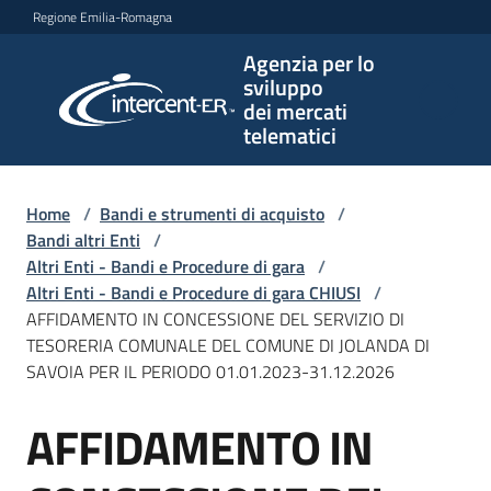
Vai al contenuto
Vai alla navigazione
Vai al footer
Regione Emilia-Romagna
Agenzia per lo
Agenzia
sviluppo
per lo
dei mercati
sviluppo
telematici
dei
mercati
telematici
Home
/
Bandi e strumenti di acquisto
/
Bandi altri Enti
/
Altri Enti - Bandi e Procedure di gara
/
Altri Enti - Bandi e Procedure di gara CHIUSI
/
L'Agenzia
AFFIDAMENTO IN CONCESSIONE DEL SERVIZIO DI
TESORERIA COMUNALE DEL COMUNE DI JOLANDA DI
SAVOIA PER IL PERIODO 01.01.2023-31.12.2026
Bandi
AFFIDAMENTO IN
e
Salta al contenuto
strumenti
di