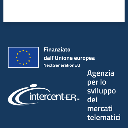
Agenzia
per lo
sviluppo
dei
mercati
telematici