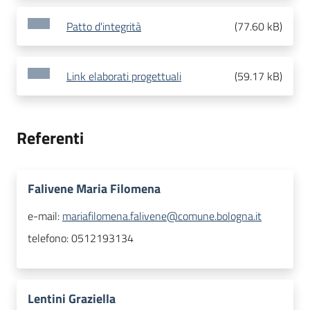
Patto d'integrità
(
77.60 kB
)
Link elaborati progettuali
(
59.17 kB
)
Referenti
Falivene Maria Filomena
e-mail:
mariafilomena.falivene@comune.bologna.it
telefono:
0512193134
Lentini Graziella