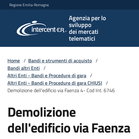
Vai al contenuto
Vai alla navigazione
Vai al footer
Regione Emilia-Romagna
Agenzia per lo
Agenzia
sviluppo
per lo
dei mercati
sviluppo
telematici
dei
mercati
telematici
Home
/
Bandi e strumenti di acquisto
/
Bandi altri Enti
/
Altri Enti - Bandi e Procedure di gara
/
Altri Enti - Bandi e Procedure di gara CHIUSI
/
L'Agenzia
Demolizione dell'edificio via Faenza 4- Cod Int. 6746
Demolizione
Salta al contenuto
Bandi
e
dell'edificio via Faenza
strumenti
di