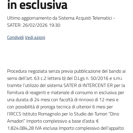
in esclusiva
acquisto
Ultimo aggiornamento da Sistema Acquisti Telematici -
SATER:
26/02/2026 19:30
Supporto
Condividi
Vedi azioni
Piattaforme
telematiche
Dati del bando
Procedura negoziata senza previa pubblicazione del bando ai
sensi dell’art. 63 c.2 lettera b) del D.Lgs n. 50/2016 e s.m.i.
tramite l’utilizzo del sistema SATER di INTERCENT ER per la
fornitura di reagenti e materiale di consumo in esclusiva per
una durata di 24 mesi con facoltà di rinnovo di 12 mesi e
English
con possibilità di proroga tecnica di ulteriori 6 mesi per
site
l’IRCCS Istituto Romagnolo per lo Studio dei Tumori “Dino
Amadori” Importo complessivo a base d’asta: €
1.824.084,28 IVA esclusa Importo complessivo dell’appalto: