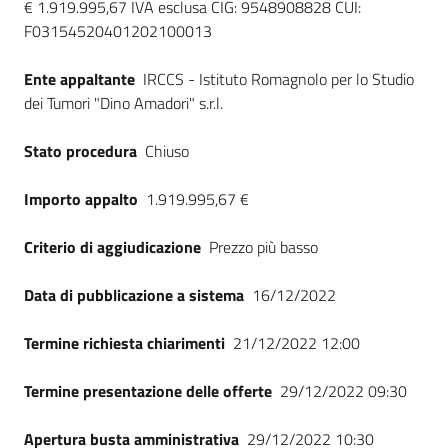
€ 1.919.995,67 IVA esclusa CIG: 9548908828 CUI:
Seguici
F03154520401202100013
su
Ente appaltante
IRCCS - Istituto Romagnolo per lo Studio
dei Tumori "Dino Amadori" s.r.l.
Stato procedura
Chiuso
Importo appalto
1.919.995,67 €
Criterio di aggiudicazione
Prezzo più basso
Data di pubblicazione a sistema
16/12/2022
Termine richiesta chiarimenti
21/12/2022 12:00
Termine presentazione delle offerte
29/12/2022 09:30
Apertura busta amministrativa
29/12/2022 10:30