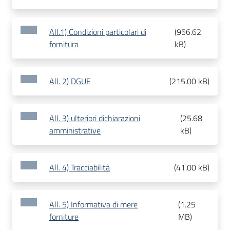
All.1) Condizioni particolari di
(
956.62
fornitura
kB
)
All. 2) DGUE
(
215.00 kB
)
All. 3) ulteriori dichiarazioni
(
25.68
amministrative
kB
)
All. 4) Tracciabilità
(
41.00 kB
)
All. 5) Informativa di mere
(
1.25
forniture
MB
)