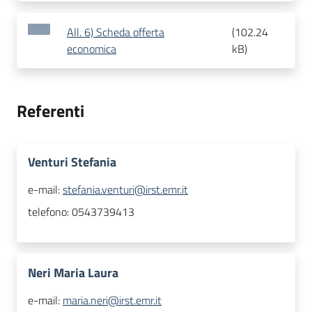
All. 6) Scheda offerta
(
102.24
economica
kB
)
Referenti
Venturi Stefania
e-mail:
stefania.venturi@irst.emr.it
telefono:
0543739413
Neri Maria Laura
e-mail:
maria.neri@irst.emr.it