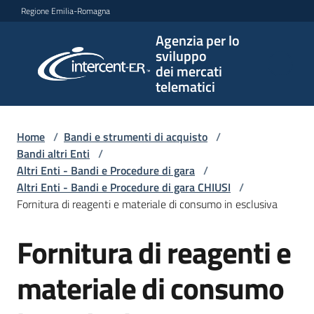
Vai al contenuto
Vai alla navigazione
Vai al footer
Regione Emilia-Romagna
Agenzia per lo
Agenzia
sviluppo
per lo
dei mercati
sviluppo
telematici
dei
mercati
telematici
Home
/
Bandi e strumenti di acquisto
/
Bandi altri Enti
/
Altri Enti - Bandi e Procedure di gara
/
Altri Enti - Bandi e Procedure di gara CHIUSI
/
L'Agenzia
Fornitura di reagenti e materiale di consumo in esclusiva
Fornitura di reagenti e
Salta al contenuto
Bandi
e
materiale di consumo
strumenti
di