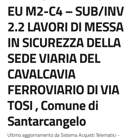
acquisto
EU M2-C4 – SUB/INV
2.2 LAVORI DI MESSA
Supporto
IN SICUREZZA DELLA
SEDE VIARIA DEL
Piattaforme
telematiche
CAVALCAVIA
FERROVIARIO DI VIA
TOSI , Comune di
English
Santarcangelo
site
Ultimo aggiornamento da Sistema Acquisti Telematici -