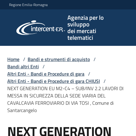
Vai al contenuto
Vai alla navigazione
Vai al footer
Regione Emilia-Romagna
Agenzia per lo
Agenzia
sviluppo
per lo
dei mercati
sviluppo
telematici
dei
mercati
telematici
Home
/
Bandi e strumenti di acquisto
/
Bandi altri Enti
/
Altri Enti - Bandi e Procedure di gara
/
Altri Enti - Bandi e Procedure di gara CHIUSI
/
L'Agenzia
NEXT GENERATION EU M2-C4 – SUB/INV 2.2 LAVORI DI
MESSA IN SICUREZZA DELLA SEDE VIARIA DEL
CAVALCAVIA FERROVIARIO DI VIA TOSI , Comune di
Santarcangelo
Bandi
e
NEXT GENERATION
strumenti
Salta al contenuto
di