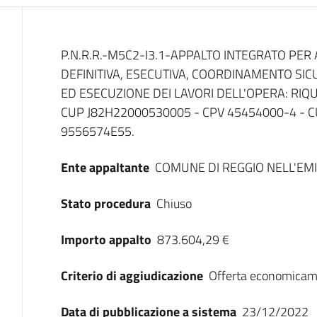
Dati del bando
P.N.R.R.-M5C2-I3.1-APPALTO INTEGRATO PE
DEFINITIVA, ESECUTIVA, COORDINAMENTO SIC
ED ESECUZIONE DEI LAVORI DELL'OPERA: RIQ
CUP J82H22000530005 - CPV 45454000-4 - C
9556574E55.
Ente appaltante
COMUNE DI REGGIO NELL'EMI
Stato procedura
Chiuso
Importo appalto
873.604,29 €
Criterio di aggiudicazione
Offerta economicam
Data di pubblicazione a sistema
23/12/2022