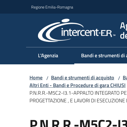
Vai al contenuto
Vai alla navigazione
Vai al footer
Regione Emilia-Romagna
A
d
L'Agenzia
Bandi e strumenti di 
Home
Bandi e strumenti di acquisto
Ba
/
/
Altri Enti - Bandi e Procedure di gara CHIUSI
P.N.R.R.-M5C2-I3.1-APPALTO INTEGRATO P
PROGETTAZIONE , E LAVORI DI ESECUZIONE 
Salta al contenuto
P.N.R.R.-M5C2-I