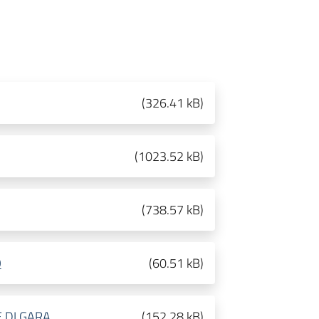
(
326.41 kB
)
(
1023.52 kB
)
(
738.57 kB
)
O
(
60.51 kB
)
E DI GARA
(
152.28 kB
)