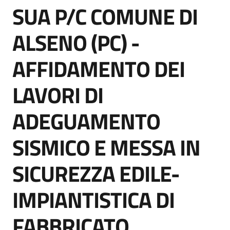
SUA P/C COMUNE DI
acquisto
Salta al contenuto
ALSENO (PC) -
Supporto
AFFIDAMENTO DEI
LAVORI DI
Piattaforme
telematiche
ADEGUAMENTO
SISMICO E MESSA IN
SICUREZZA EDILE-
English
IMPIANTISTICA DI
site
FABBRICATO