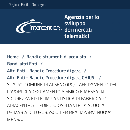
Vai al contenuto
Vai alla navigazione
Vai al footer
Regione Emilia-Romagna
Agenzia per lo
Agenzia
sviluppo
per lo
dei mercati
sviluppo
telematici
dei
mercati
telematici
Home
/
Bandi e strumenti di acquisto
/
Bandi altri Enti
/
Altri Enti - Bandi e Procedure di gara
/
Altri Enti - Bandi e Procedure di gara CHIUSI
/
L'Agenzia
SUA P/C COMUNE DI ALSENO (PC) - AFFIDAMENTO DEI
LAVORI DI ADEGUAMENTO SISMICO E MESSA IN
SICUREZZA EDILE-IMPIANTISTICA DI FABBRICATO
ADIACENTE ALL’EDIFICIO OSPITANTE LA SCUOLA
Bandi
PRIMARIA DI LUSURASCO PER REALIZZARVI NUOVA
e
MENSA.
strumenti
di